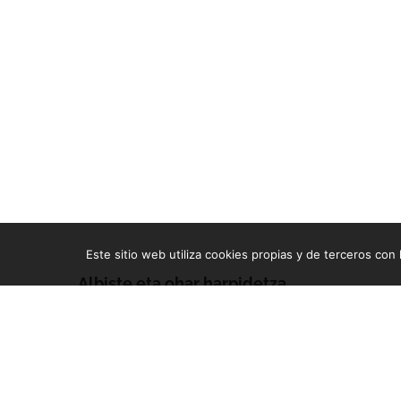
Este sitio web utiliza cookies propias y de terceros con l
Albiste eta ohar harpidetza
Zure e-mailean jasoko dituzu gure argitalpen guztiak