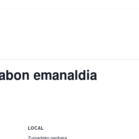
abon emanaldia
LOCAL
Zumarteko ganbara