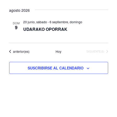
de
Seleccionar
vist
fecha.
agosto 2026
vista
de
20 junio, sábado
-
6 septiembre, domingo
DOM
9
Eve
UDARAKO OPORRAK
Agenda
anterior(es)
Hoy
AGENDA
SIGUIENTE(S)
SUSCRIBIRSE AL CALENDARIO