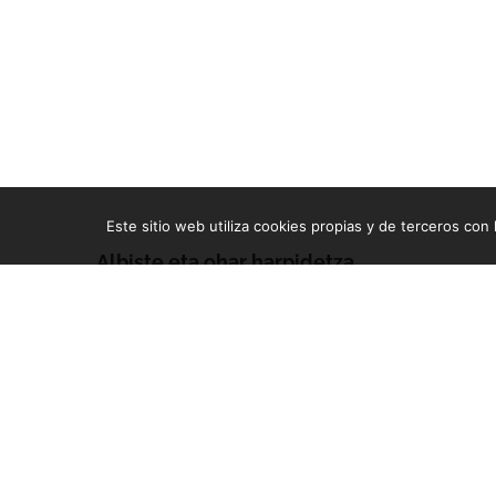
Este sitio web utiliza cookies propias y de terceros con l
Albiste eta ohar harpidetza
Zure e-mailean jasoko dituzu gure argitalpen guztiak