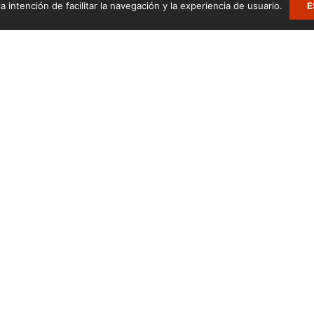
a intención de facilitar la navegación y la experiencia de usuario.
E
.
Zumarte Usurbilgo Musika Eskola