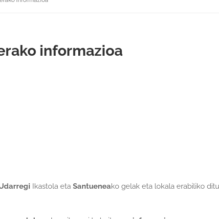
ierako informazioa
erako informazioa
Udarregi
Ikastola eta
Santuenea
ko gelak eta lokala erabiliko dit