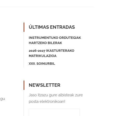
ÚLTIMAS ENTRADAS
INSTRUMENTUKO ORDUTEGIAK
HARTZEKO BILERAK
2026-2027 IKASTURTERAKO
MATRIKULAZIOA
XXII. SOINURBIL
NEWSLETTER
Jaso itzazu gure albisteak zure
ugu
posta elektronikoan!