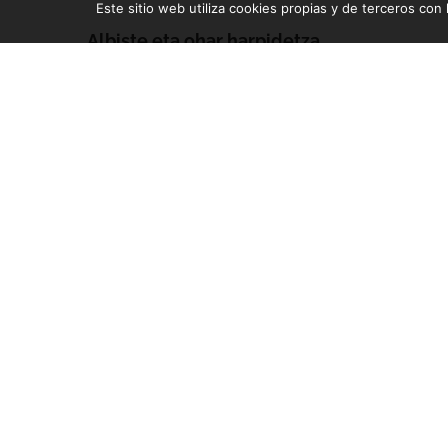
Este sitio web utiliza cookies propias y de terceros con l
Albiste eta ohar harpidetza
Zure e-mailean jasoko dituzu gure argitalpen guztiak
Diseño y desarrollo:
TaPuntu