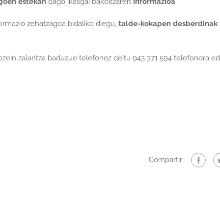
goen estekan
dago ikasgai bakoitzaren
informazioa
.
formazio zehatzagoa bidaliko diegu,
talde-kokapen desberdinak
ozein zalantza baduzue telefonoz deitu 943 371 594 telefonora 
Compartir: