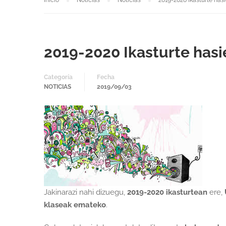
Inicio
Noticias
Noticias
2019-2020 Ikasturte has
2019-2020 Ikasturte hasi
Categoría
Fecha
NOTICIAS
2019/09/03
Jakinarazi nahi dizuegu,
2019-2020 ikasturtean
ere,
klaseak emateko
.