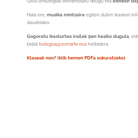
Gela-ordutegiak berrantolatu ditugu eta
behean da
Hala ere,
musika mintzaira
egiten duten ikasleei in
daudelako.
Gogoratu ikasturtea irailak 9an hasiko dugula
, ed
bidali
bulegoa@zumarte.eus
helbidera.
Klaseak non? (klik hemen PDFa eskuratzeko)