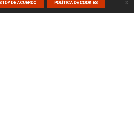
STOY DE ACUERDO
POLÍTICA DE COOKIES
Politica de cookies
Aviso legal
Politica de privacidad