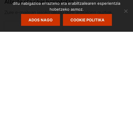
Albiste eta ohar harpidetza
ditu nabigazioa errazteko eta erabiltzailearen esperientzia
hobetzeko asmoz.
Zure e-mailean jasoko dituzu gure argitalpen guztiak.
ADOS NAGO
COOKIE POLITIKA
Zumarte Usurbilgo Musika Eskola
Diseinua eta garapena:
TaPuntu
Cookie Politika
Lege Oharra
Pribatutasun Politika