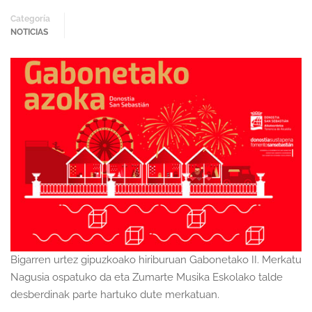
Categoría
NOTICIAS
Bigarren urtez gipuzkoako hiriburuan Gabonetako II. Merkatu
Nagusia ospatuko da eta Zumarte Musika Eskolako talde
desberdinak parte hartuko dute merkatuan.