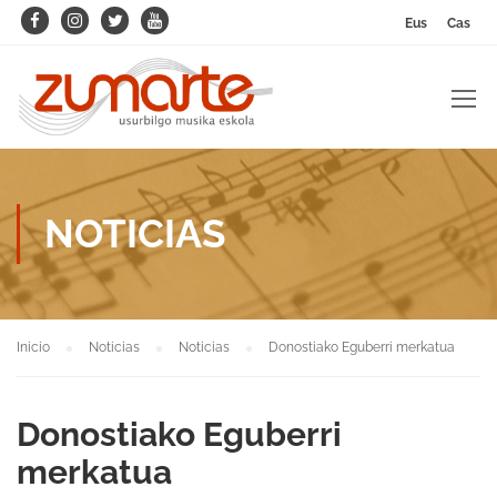
Eus
Cas
NOTICIAS
Inicio
Noticias
Noticias
Donostiako Eguberri merkatua
Donostiako Eguberri
merkatua