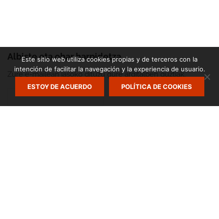
Albiste eta ohar harpidetza
Este sitio web utiliza cookies propias y de terceros con la
intención de facilitar la navegación y la experiencia de usuario.
Zure e-mailean jasoko dituzu gure argitalpen guztiak.
ESTOY DE ACUERDO
POLÍTICA DE COOKIES
Zumarte Usurbilgo Musika Eskola