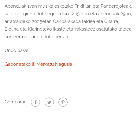
Abenduak 17an musika eskolako Trikitilari eta Panderojoleak,
kalejira egingo dute eguerdiko 12:15etan eta abenduak 29an,
arratsaldeko 20:15etan Ganbarakada taldea eta Gitarra,
Biolina eta Klarineteko ikasle eta irakasleez osatutako taldea,
kontzertua izango dute bertan.
Ondo pasa!
Gabonetako II. Merkatu Nagusia
Compartir: