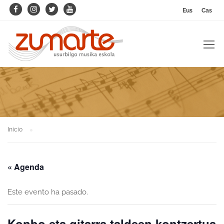
Eus
Cas
Inicio
« Agenda
Este evento ha pasado.
Konbo eta gitarra taldeen kontzertua