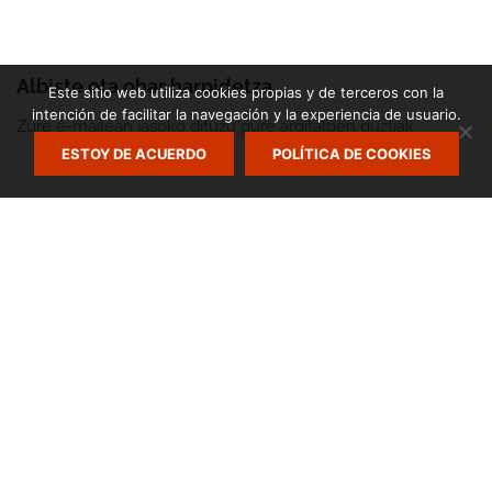
Albiste eta ohar harpidetza
Este sitio web utiliza cookies propias y de terceros con la
intención de facilitar la navegación y la experiencia de usuario.
Zure e-mailean jasoko dituzu gure argitalpen guztiak.
ESTOY DE ACUERDO
POLÍTICA DE COOKIES
Zumarte Usurbilgo Musika Eskola