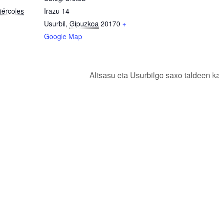
iércoles
Irazu 14
Usurbil
,
Gipuzkoa
20170
+
Google Map
Altsasu eta Usurbilgo saxo taldeen ka