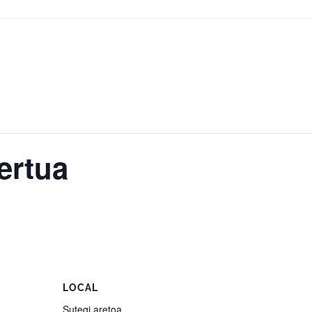
ertua
LOCAL
Sutegi aretoa