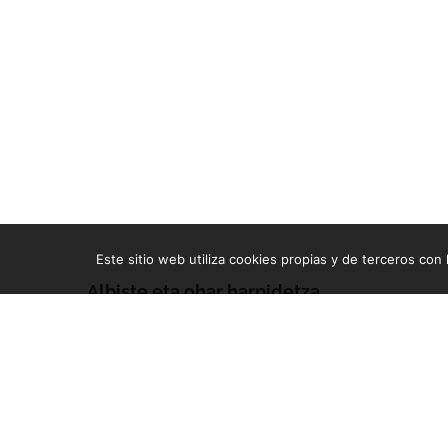
Este sitio web utiliza cookies propias y de terceros con l
Albiste eta ohar harpidetza
Zure e-mailean jasoko dituzu gure argitalpen guztiak