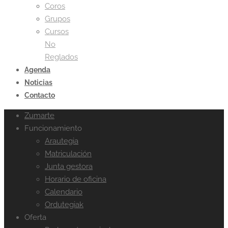
Coros
Grupos
Cursos
No
Reglados
Agenda
Noticias
Contacto
Zumarte
Funcionamiento
Arautegia
Matriculación
Junta gestora
Horario de oficina
Calendario
Ordutegiak
Oferta