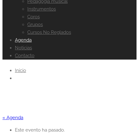
Pedagogía musical
Instrumentos
Coros
Grupos
Cursos No Reglados
Agenda
Noticias
Contacto
Inicio
« Agenda
Este evento ha pasado.