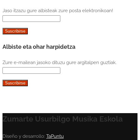
Jaso itzazu gure albisteak zure posta elektronikoan!
Albiste eta ohar harpidetza
Zure e-mailean jasoko dituzu gure argitalpen guztiak.
Zumarte Usurbilgo Musika Eskola
Diseño y desarrollo:
TaPuntu