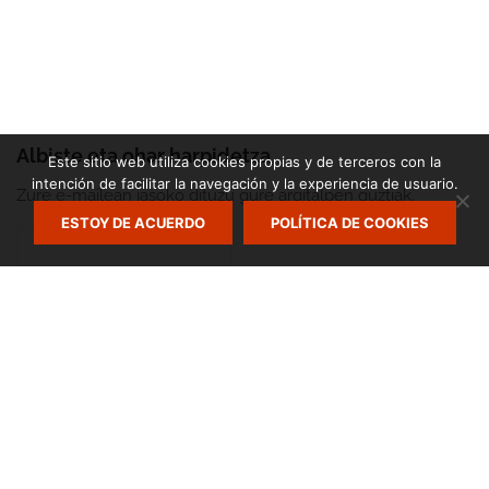
Albiste eta ohar harpidetza
Este sitio web utiliza cookies propias y de terceros con la
intención de facilitar la navegación y la experiencia de usuario.
Zure e-mailean jasoko dituzu gure argitalpen guztiak.
ESTOY DE ACUERDO
POLÍTICA DE COOKIES
Zumarte Usurbilgo Musika Eskola