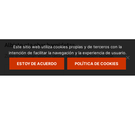
Albiste eta ohar harpidetza
Este sitio web utiliza cookies propias y de terceros con la
intención de facilitar la navegación y la experiencia de usuario.
Zure e-mailean jasoko dituzu gure argitalpen guztiak.
ESTOY DE ACUERDO
POLÍTICA DE COOKIES
Zumarte Usurbilgo Musika Eskola