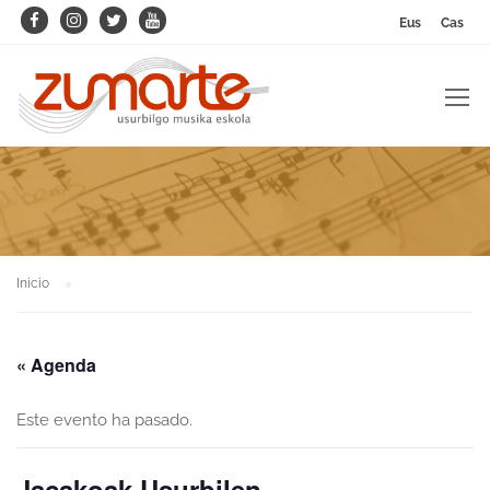
Eus
Cas
Inicio
« Agenda
Este evento ha pasado.
Jacakoak Usurbilen