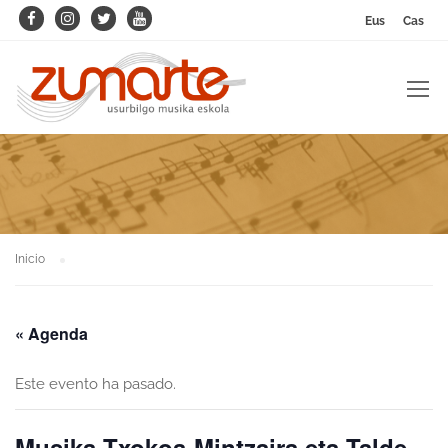
Eus
Cas
Inicio
« Agenda
Este evento ha pasado.
Musika Txokoa-Mintzaira eta Talde