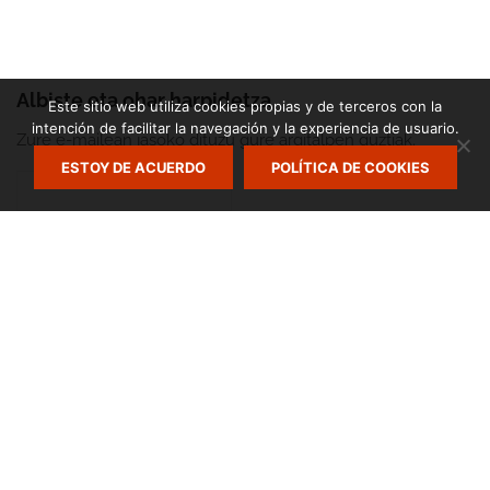
Albiste eta ohar harpidetza
Este sitio web utiliza cookies propias y de terceros con la
intención de facilitar la navegación y la experiencia de usuario.
Zure e-mailean jasoko dituzu gure argitalpen guztiak.
ESTOY DE ACUERDO
POLÍTICA DE COOKIES
Zumarte Usurbilgo Musika Eskola