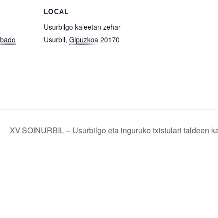
LOCAL
Usurbilgo kaleetan zehar
sábado
Usurbil
,
Gipuzkoa
20170
XV.SOINURBIL – Usurbilgo eta inguruko txistulari taldeen ka