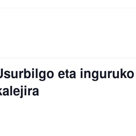
surbilgo eta inguruko
kalejira