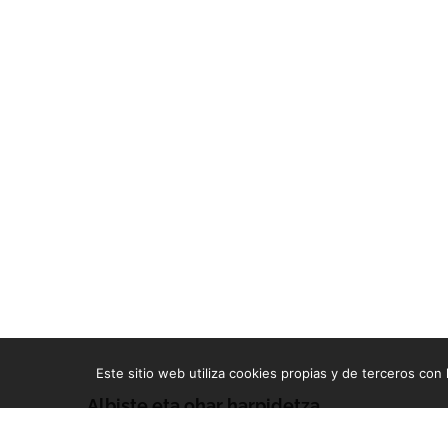
Este sitio web utiliza cookies propias y de terceros con l
Albiste eta ohar harpidetza
Zure e-mailean jasoko dituzu gure argitalpen guztiak