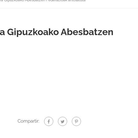
erra Gipuzkoako Abesbatzen Federazioak antolatuta
rra Gipuzkoako Abesbatzen
Compartir: