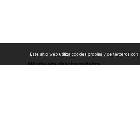
Este sitio web utiliza cookies propias y de terceros con l
Albiste eta ohar harpidetza
Zure e-mailean jasoko dituzu gure argitalpen guztiak