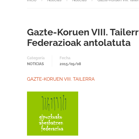
Inicio
Noticias
Noticias
Gazte-Koruen VIII. Tail
Gazte-Koruen VIII. Taile
Federazioak antolatuta
Categoría
Fecha
NOTICIAS
2015/09/08
GAZTE-KORUEN VIII. TAILERRA