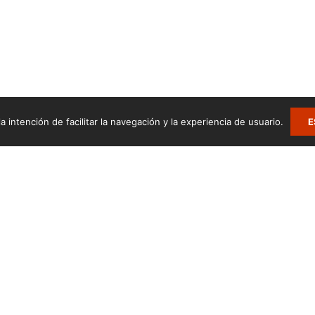
a intención de facilitar la navegación y la experiencia de usuario.
E
.