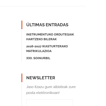
ÚLTIMAS ENTRADAS
INSTRUMENTUKO ORDUTEGIAK
HARTZEKO BILERAK
2026-2027 IKASTURTERAKO
MATRIKULAZIOA
XXII. SOINURBIL
NEWSLETTER
Jaso itzazu gure albisteak zure
posta elektronikoan!