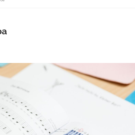
ioa
oa