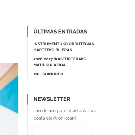
ÚLTIMAS ENTRADAS
INSTRUMENTUKO ORDUTEGIAK
HARTZEKO BILERAK
2026-2027 IKASTURTERAKO
MATRIKULAZIOA
XXII. SOINURBIL
NEWSLETTER
Jaso itzazu gure albisteak zure
posta elektronikoan!