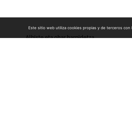
Este sitio web utiliza cookies propias y de terceros con l
Albiste eta ohar harpidetza
Zure e-mailean jasoko dituzu gure argitalpen guztiak