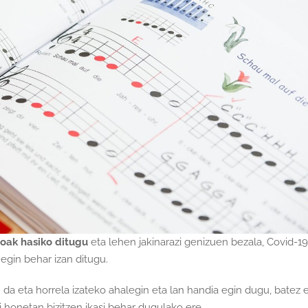
ioak hasiko ditugu
eta lehen jakinarazi genizuen bezala, Covid-19
egin behar izan ditugu.
 da eta horrela izateko ahalegin eta lan handia egin dugu, batez e
 honetan bizitzen ikasi behar dugulako ere.