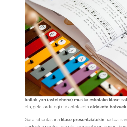
Irailak 7an (astelehena) musika eskolako klase-sa
eta, gela, ordutegi eta antolaketa
aldaketa batzuek
Gure lehentasuna
klase presentzialekin
hastea izan
ikasleekin pentsatzen eta aurrerantzean egoera berri