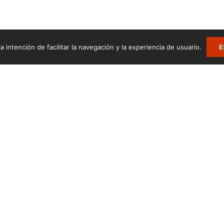
a intención de facilitar la navegación y la experiencia de usuario.
E
.
Zumarte Usurbilgo Musika Eskola