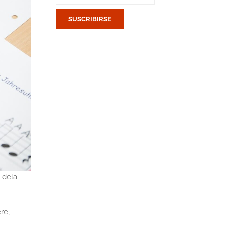
 dela
re,