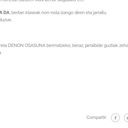
A DA
, bertan klaseak non-nola izango diren eta jarraitu
duzue.
 direla DENON OSASUNA bermatzeko, beraz, jarraibide guztiak zeha
.
Compartir: