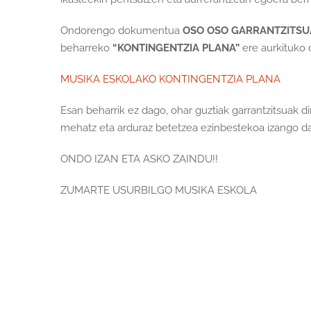
Ondorengo dokumentua
OSO OSO GARRANTZITSU
beharreko
“KONTINGENTZIA PLANA”
ere aurkituko 
MUSIKA ESKOLAKO KONTINGENTZIA PLANA
Esan beharrik ez dago, ohar guztiak garrantzitsuak
mehatz eta arduraz betetzea ezinbestekoa izango da
ONDO IZAN ETA ASKO ZAINDU!!
ZUMARTE USURBILGO MUSIKA ESKOLA