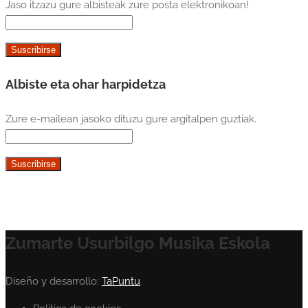
Jaso itzazu gure albisteak zure posta elektronikoan!
Albiste eta ohar harpidetza
Zure e-mailean jasoko dituzu gure argitalpen guztiak.
Zumarte Usurbilgo Musika Eskola
Diseño y desarrollo:
TaPuntu