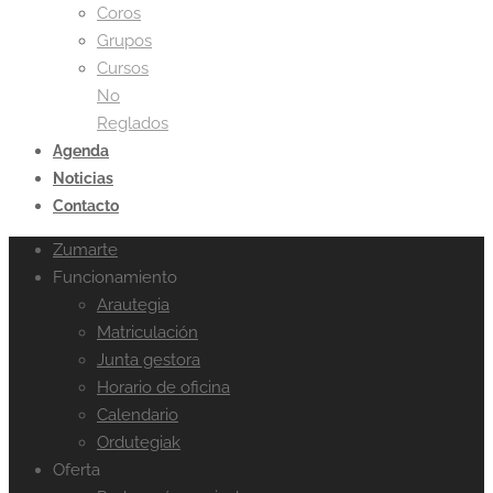
Coros
Grupos
Cursos
No
Reglados
Agenda
Noticias
Contacto
Zumarte
Funcionamiento
Arautegia
Matriculación
Junta gestora
Horario de oficina
Calendario
Ordutegiak
Oferta