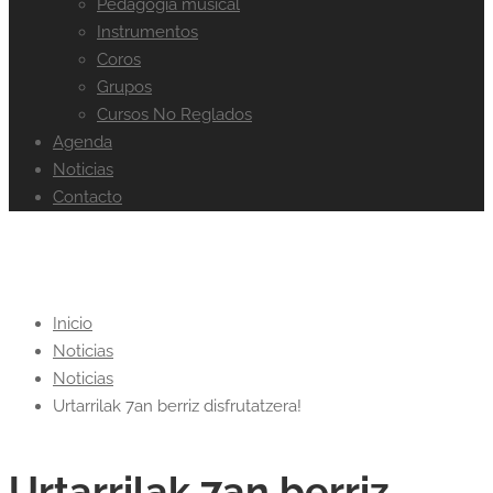
Pedagogía musical
Instrumentos
Coros
Grupos
Cursos No Reglados
Agenda
Noticias
Contacto
Noticias
Inicio
Noticias
Noticias
Urtarrilak 7an berriz disfrutatzera!
Urtarrilak 7an berriz