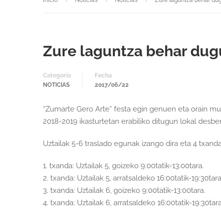
Inicio
Noticias
Noticias
Zure laguntza behar du
Zure laguntza behar dug
Categoría
Fecha
NOTICIAS
2017/06/22
“Zumarte Gero Arte” festa egin genuen eta orain mus
2018-2019 ikasturtetan erabiliko ditugun lokal de
Uztailak 5-6 traslado egunak izango dira eta 4 txand
1. txanda: Uztailak 5, goizeko 9:00tatik-13:00tara.
2. txanda: Uztailak 5, arratsaldeko 16:00tatik-19:30tara
3. txanda: Uztailak 6, goizeko 9:00tatik-13:00tara.
4. txanda: Uztailak 6, arratsaldeko 16:00tatik-19:30tara