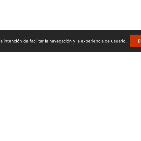
a intención de facilitar la navegación y la experiencia de usuario.
E
.
Zumarte Usurbilgo Musika Eskola