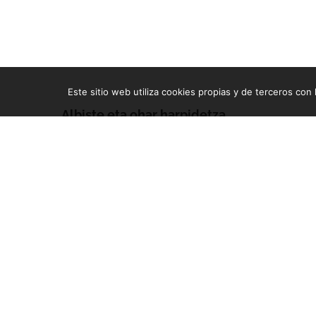
Este sitio web utiliza cookies propias y de terceros con l
Albiste eta ohar harpidetza
Zure e-mailean jasoko dituzu gure argitalpen guztiak