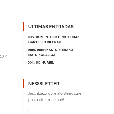
ÚLTIMAS ENTRADAS
INSTRUMENTUKO ORDUTEGIAK
HARTZEKO BILERAK
2026-2027 IKASTURTERAKO
MATRIKULAZIOA
18 /
XXII. SOINURBIL
NEWSLETTER
Jaso itzazu gure albisteak zure
posta elektronikoan!