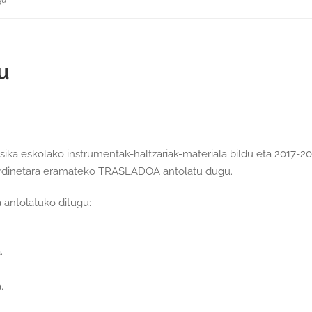
gu
u
ika eskolako instrumentak-haltzariak-materiala bildu eta 2017-20
sberdinetara eramateko TRASLADOA antolatu dugu.
a antolatuko ditugu:
.
.