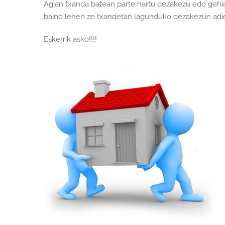
Agian txanda batean parte hartu dezakezu edo gehia
baino lehen ze txandetan lagunduko dezakezun adier
Eskerrik asko!!!!