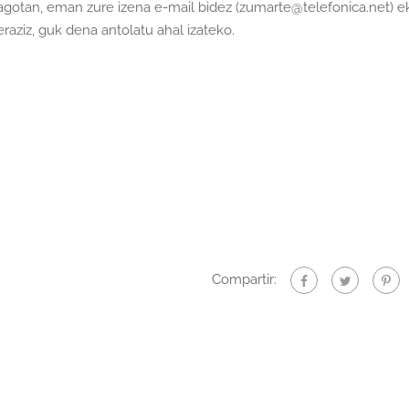
gotan, eman zure izena e-mail bidez (zumarte@telefonica.net) e
aziz, guk dena antolatu ahal izateko.
Compartir: