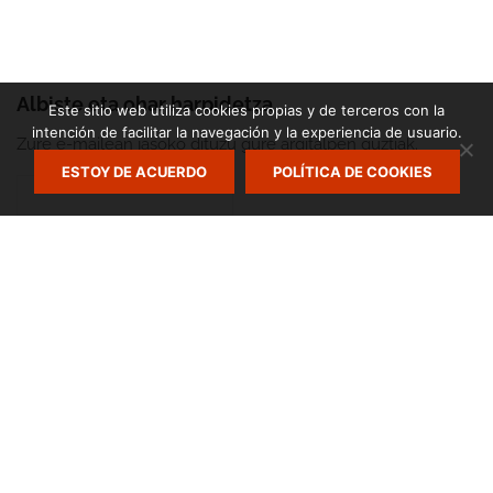
Albiste eta ohar harpidetza
Este sitio web utiliza cookies propias y de terceros con la
intención de facilitar la navegación y la experiencia de usuario.
Zure e-mailean jasoko dituzu gure argitalpen guztiak.
ESTOY DE ACUERDO
POLÍTICA DE COOKIES
Zumarte Usurbilgo Musika Eskola