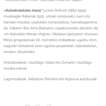
«Katedraletako meza”
Licinio Reficek (1883-1954)
musikagile Italiarrak 1950. urtean konposatu zuen eta
hamabi mezataz osatutako konposizioaz, hamaikagarrena
da. Irailaren 8ko Ama Birjinaren ospakizunetan abesten da,
«In Nativitate Mariae Virginis» Mariaren jaiotzaren ohorean.
Meza gregorianoak XX. mendeko erdialdean ugaritu ziren,
nagusiki Gotzainek bere egoitza propioetan, katedraletan,
ematen zituztelako.
Antolatzaileak: Usurbilgo Udala eta Zumarte Usurbilgo
musika eskola
Laguntzaileak: Salbatore Parrokia eta Aizpurua autobusak