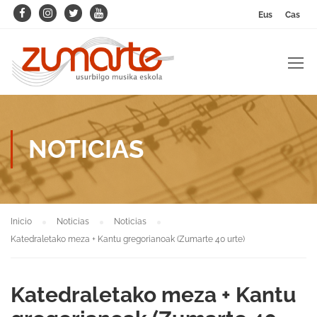
Eus
Cas
NOTICIAS
Inicio
Noticias
Noticias
Katedraletako meza + Kantu gregorianoak (Zumarte 40 urte)
Katedraletako meza + Kantu