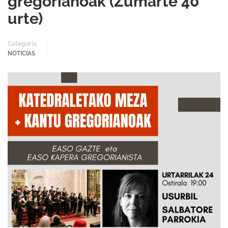
gregorianoak (Zumarte 40
urte)
Categoría
NOTICIAS