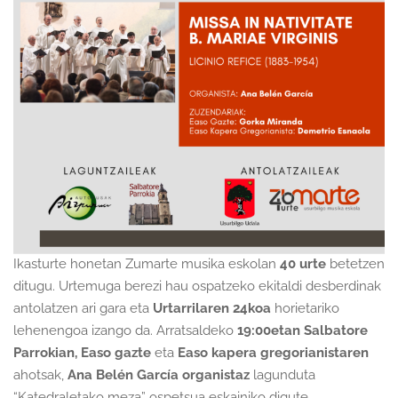
Ikasturte honetan Zumarte musika eskolan
40 urte
betetzen
ditugu. Urtemuga berezi hau ospatzeko ekitaldi desberdinak
antolatzen ari gara eta
Urtarrilaren 24koa
horietariko
lehenengoa izango da. Arratsaldeko
19:00etan Salbatore
Parrokian, Easo gazte
eta
Easo kapera gregorianistaren
ahotsak,
Ana Belén García organistaz
lagunduta
“Katedraletako meza” ospetsua eskainiko digute.