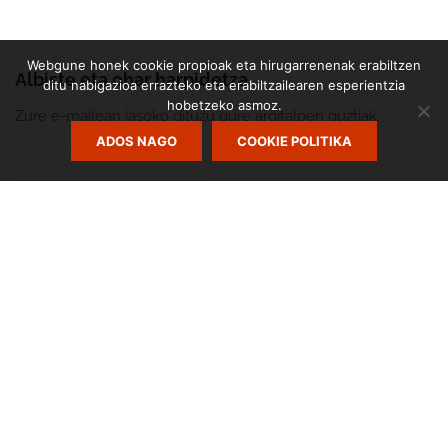
Webgune honek cookie propioak eta hirugarrenenak erabiltzen
Albiste eta ohar harpidetza
ditu nabigazioa errazteko eta erabiltzailearen esperientzia
hobetzeko asmoz.
Zure e-mailean jasoko dituzu gure argitalpen guztiak.
ADOS NAGO
COOKIE POLITIKA
Zumarte Usurbilgo Musika Eskola