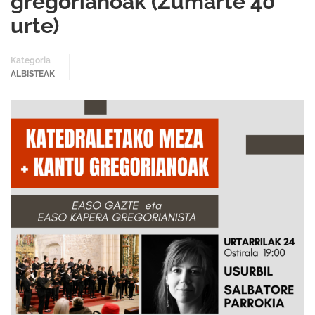
gregorianoak (Zumarte 40
urte)
Kategoria
ALBISTEAK