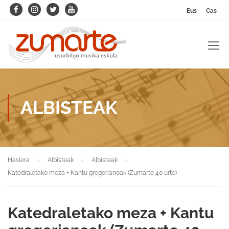
Eus
Cas
ALBISTEAK
Hasiera
Albisteak
Albisteak
Katedraletako meza + Kantu gregorianoak (Zumarte 40 urte)
Katedraletako meza + Kantu