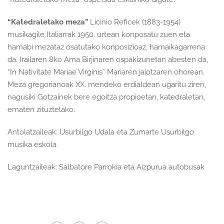
“Katedraletako meza”
Licinio Reficek (1883-1954)
musikagile Italiarrak 1950. urtean konposatu zuen eta
hamabi mezataz osatutako konposizioaz, hamaikagarrena
da. Irailaren 8ko Ama Birjinaren ospakizunetan abesten da,
“In Nativitate Mariae Virginis” Mariaren jaiotzaren ohorean.
Meza gregorianoak XX. mendeko erdialdean ugaritu ziren,
nagusiki Gotzainek bere egoitza propioetan, katedraletan,
ematen zituztelako.
Antolatzaileak: Usurbilgo Udala eta Zumarte Usurbilgo
musika eskola
Laguntzaileak: Salbatore Parrokia eta Aizpurua autobusak