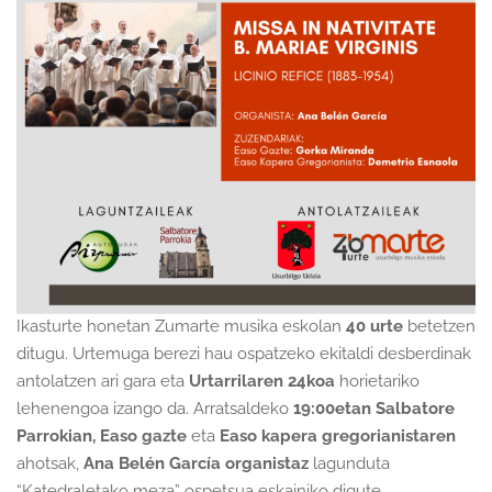
Ikasturte honetan Zumarte musika eskolan
40 urte
betetzen
ditugu. Urtemuga berezi hau ospatzeko ekitaldi desberdinak
antolatzen ari gara eta
Urtarrilaren 24koa
horietariko
lehenengoa izango da. Arratsaldeko
19:00etan Salbatore
Parrokian, Easo gazte
eta
Easo kapera gregorianistaren
ahotsak,
Ana Belén García organistaz
lagunduta
“Katedraletako meza” ospetsua eskainiko digute.