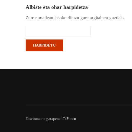
Albiste eta ohar harpidetza
Zure e-mailean jasoko dituzu gure argitalpen guztiak.
Diseinua eta garapena:
TaPuntu