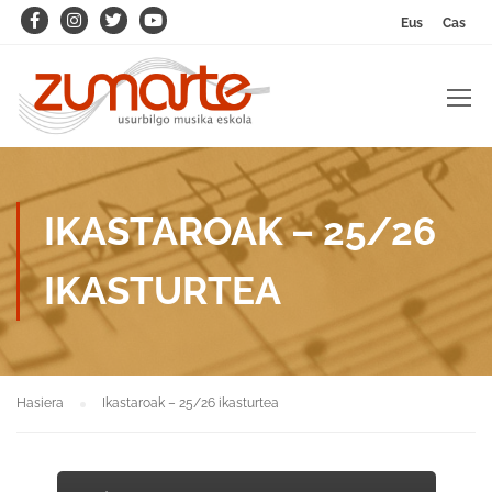
Eus
Cas
IKASTAROAK – 25/26
IKASTURTEA
Hasiera
Ikastaroak – 25/26 ikasturtea