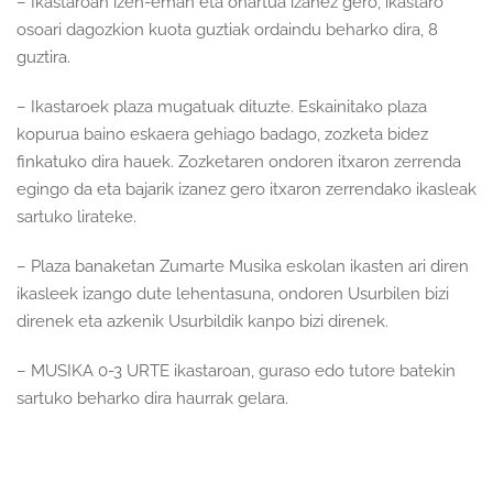
– Ikastaroan izen-eman eta onartua izanez gero, ikastaro
osoari dagozkion kuota guztiak ordaindu beharko dira, 8
guztira.
– Ikastaroek plaza mugatuak dituzte. Eskainitako plaza
kopurua baino eskaera gehiago badago, zozketa bidez
finkatuko dira hauek. Zozketaren ondoren itxaron zerrenda
egingo da eta bajarik izanez gero itxaron zerrendako ikasleak
sartuko lirateke.
– Plaza banaketan Zumarte Musika eskolan ikasten ari diren
ikasleek izango dute lehentasuna, ondoren Usurbilen bizi
direnek eta azkenik Usurbildik kanpo bizi direnek.
– MUSIKA 0-3 URTE ikastaroan, guraso edo tutore batekin
sartuko beharko dira haurrak gelara.