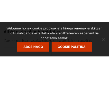
Webgune honek cookie propioak eta hirugarrenenak erabiltzen
Albiste eta ohar harpidetza
ditu nabigazioa errazteko eta erabiltzailearen esperientzia
hobetzeko asmoz.
Zure e-mailean jasoko dituzu gure argitalpen guztiak.
ADOS NAGO
COOKIE POLITIKA
Zumarte Usurbilgo Musika Eskola