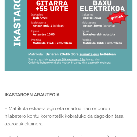
IKASTAROEN ARAUTEGIA
– Matrikula eskaera egin eta onartua izan ondoren
hilabetero kontu korrontetik kobratuko da dagokion tasa,
azaroatik ekainera.