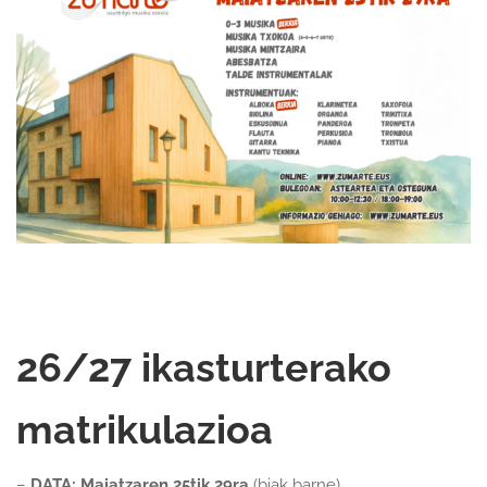
26/27 ikasturterako
matrikulazioa
–
DATA:
Maiatzaren 25tik 29ra
(biak barne)