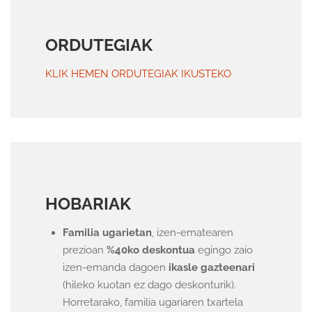
ORDUTEGIAK
KLIK HEMEN ORDUTEGIAK IKUSTEKO
HOBARIAK
Familia ugarietan
, izen-ematearen
prezioan
%40ko deskontua
egingo zaio
izen-emanda dagoen
ikasle gazteenari
(hileko kuotan ez dago deskonturik).
Horretarako, familia ugariaren txartela