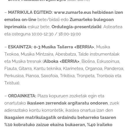
–
MATRIKULA EGITEKO:
www.zumarte.eus helbidean izen
ematea on-line
bete/bidali edo
Zumarteko bulegoan
inprimakia
eskuz bete.
Ordutegia-presentzialki
: Asteartea
eta osteguna 10:00-12:30 / 18:00-19:00
–
ESKAINTZA:
0-3 Musika Tailerra <BERRIA>
, Musika
Txokoa, Musika Mintzaira, Abesbatza, Talde instrumentalak
eta Musika tresnak (
Alboka <BERRIA>
, Biolina, Eskusoinua,
Flauta, Gitarra, Kantu teknika, Klarinetea, Organoa, Panderoa,
Perkusioa, Pianoa, Saxofoia, Trikitixa, Tronpeta, Tronboia eta
Txistua).
–
ORDAINKETA:
Plaza kopuruen zozketak egin eta
onartutako
ikasleen zerrendak argitaratu ondoren
, zuek
adierazitako kontu korrontetik, ikaslea onartua izan den
ikasgaien matrikulagatik ordaindu beharreko tasaren
%10 kobratuko zaizue ekaina bukaeran, %40 iraileko