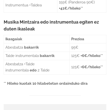
155€ (Panderoa 90€)
Instrumentua +Taldea
+41€/hileko**
Musika Mintzaira edo instrumentua egiten ez
duten ikasleak
Ikasgaiak
Prezioa
Abesbatza
bakarrik
95€
Talde instrumentala
bakarrik
125€
+6€/hileko**
Abesbatza +Talde
125€
+6€/hileko**
instrumentala
edo
2 Talde
** Hileko kuotak 10 hilabetetan ordainduko dira