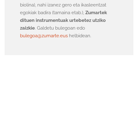
biolina), nahi izanez gero eta ikasleentzat
egokiak badira (tamaina etab.),
Zumartek
dituen instrumentuak urtebetez utziko
zaizkie
. Galdetu bulegoan edo
bulegoa@zumarte.eus
helbidean.