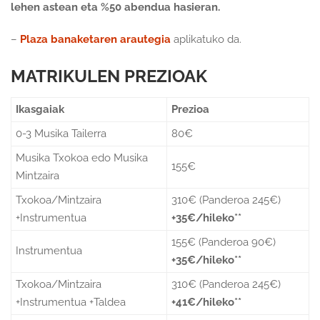
lehen astean eta %50 abendua hasieran.
–
Plaza banaketaren arautegia
aplikatuko da.
MATRIKULEN PREZIOAK
Ikasgaiak
Prezioa
0-3 Musika Tailerra
80€
Musika Txokoa edo Musika
155€
Mintzaira
Txokoa/Mintzaira
310€ (Panderoa 245€)
+Instrumentua
+35€/hileko**
155€ (Panderoa 90€)
Instrumentua
+35€/hileko**
Txokoa/Mintzaira
310€ (Panderoa 245€)
+Instrumentua +Taldea
+41€/hileko**