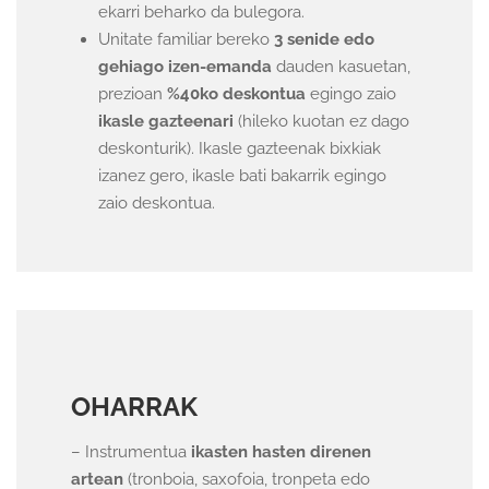
ekarri beharko da bulegora.
Unitate familiar bereko
3 senide edo
gehiago izen-emanda
dauden kasuetan,
prezioan
%40ko deskontua
egingo zaio
ikasle gazteenari
(hileko kuotan ez dago
deskonturik). Ikasle gazteenak bixkiak
izanez gero, ikasle bati bakarrik egingo
zaio deskontua.
OHARRAK
– Instrumentua
ikasten hasten direnen
artean
(tronboia, saxofoia, tronpeta edo