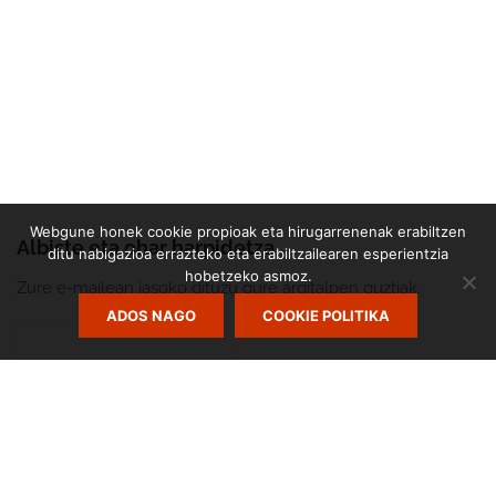
Webgune honek cookie propioak eta hirugarrenenak erabiltzen
Albiste eta ohar harpidetza
ditu nabigazioa errazteko eta erabiltzailearen esperientzia
hobetzeko asmoz.
Zure e-mailean jasoko dituzu gure argitalpen guztiak.
ADOS NAGO
COOKIE POLITIKA