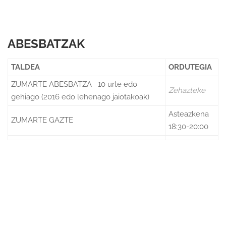
ABESBATZAK
TALDEA
ORDUTEGIA
ZUMARTE ABESBATZA
10 urte edo
Zehazteke
gehiago
(2016 edo lehenago jaiotakoak)
Asteazkena
ZUMARTE GAZTE
18:30-20:00