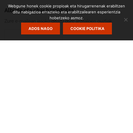
Webgune honek cookie propioak eta hirugarrenenak erabiltzen
Albiste eta ohar harpidetza
ditu nabigazioa errazteko eta erabiltzailearen esperientzia
hobetzeko asmoz.
Zure e-mailean jasoko dituzu gure argitalpen guztiak.
ADOS NAGO
COOKIE POLITIKA
Zumarte Usurbilgo Musika Eskola
Diseinua eta garapena:
TaPuntu