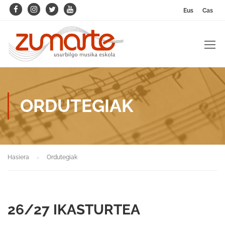
Eus
Cas
ORDUTEGIAK
Hasiera
Ordutegiak
26/27 IKASTURTEA