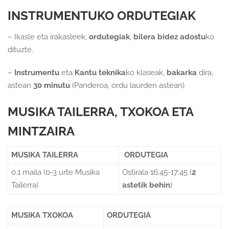
INSTRUMENTUKO ORDUTEGIAK
– Ikasle eta irakasleek,
ordutegiak
,
bilera bidez adostu
ko
dituzte.
–
Instrumentu
eta
Kantu teknika
ko klaseak,
bakarka
dira,
astean
30 minutu
(Panderoa, ordu laurden astean)
MUSIKA TAILERRA, TXOKOA ETA
MINTZAIRA
MUSIKA TAILERRA
ORDUTEGIA
0.1 maila (0-3 urte Musika
Ostirala 16:45-17:45 (
2
Tailerra)
astetik behin
)
MUSIKA TXOKOA
ORDUTEGIA