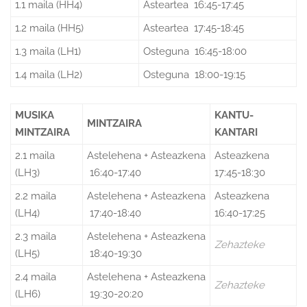
1.1 maila (HH4)
Asteartea 16:45-17:45
1.2 maila (HH5)
Asteartea 17:45-18:45
1.3 maila (LH1)
Osteguna 16:45-18:00
1.4 maila (LH2)
Osteguna 18:00-19:15
MUSIKA
KANTU-
MINTZAIRA
MINTZAIRA
KANTARI
2.1 maila
Astelehena + Asteazkena
Asteazkena
(LH3)
16:40-17:40
17:45-18:30
2.2 maila
Astelehena + Asteazkena
Asteazkena
(LH4)
17:40-18:40
16:40-17:25
2.3 maila
Astelehena + Asteazkena
Zehazteke
(LH5)
18:40-19:30
2.4 maila
Astelehena + Asteazkena
Zehazteke
(LH6)
19:30-20:20