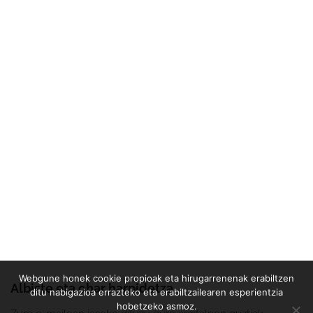
Webgune honek cookie propioak eta hirugarrenenak erabiltzen
Albiste eta ohar harpidetza
ditu nabigazioa errazteko eta erabiltzailearen esperientzia
hobetzeko asmoz.