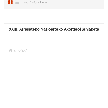
1-9 / 187 albiste
XXIII. Arrasateko Nazioarteko Akordeoi lehiaketa
2015/12/02