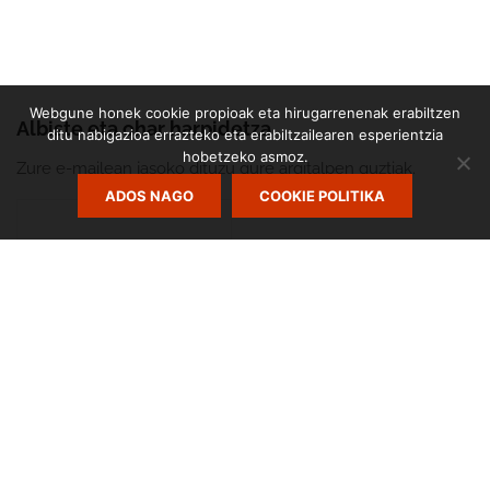
Webgune honek cookie propioak eta hirugarrenenak erabiltzen
Albiste eta ohar harpidetza
ditu nabigazioa errazteko eta erabiltzailearen esperientzia
hobetzeko asmoz.
Zure e-mailean jasoko dituzu gure argitalpen guztiak.
ADOS NAGO
COOKIE POLITIKA
Zumarte Usurbilgo Musika Eskola