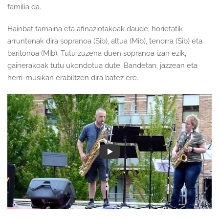
familia da.
Hainbat tamaina eta afinaziotakoak daude; horietatik
arruntenak dira sopranoa (Sib), altua (Mib), tenorra (Sib) eta
baritonoa (Mib). Tutu zuzena duen sopranoa izan ezik,
gainerakoak tutu ukondotua dute. Bandetan, jazzean eta
herri-musikan erabiltzen dira batez ere.