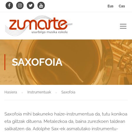
Eus
Cas
SAXOFOIA
Hasiera
Instrumentuak
Saxofoia
Saxofoia mihi bakuneko haize-instrumentua da, tutu konikoa
eta giltzak dituena. Metalezkoa da, baina zurezkoen taldean
sailkatzen da. Adolphe Sax-ek asmatutako instrumentu-