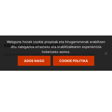
Webgune honek cookie propioak eta hirugarrenenak erabiltzen
Albiste eta ohar harpidetza
ditu nabigazioa errazteko eta erabiltzailearen esperientzia
hobetzeko asmoz.
Zure e-mailean jasoko dituzu gure argitalpen guztiak.
ADOS NAGO
COOKIE POLITIKA