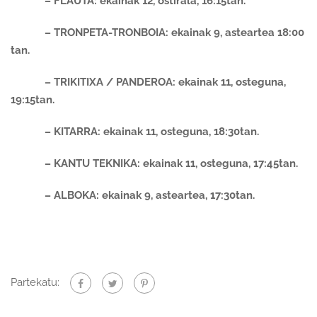
– FLAUTA: ekainak 12, ostirala, 16:15tan.
– TRONPETA-TRONBOIA: ekainak 9, asteartea 18:00
tan.
– TRIKITIXA / PANDEROA: ekainak 11, osteguna,
19:15tan.
– KITARRA: ekainak 11, osteguna, 18:30tan.
– KANTU TEKNIKA:
ekainak 11, osteguna, 17:45tan.
– ALBOKA: ekainak 9, asteartea, 17:30tan.
Partekatu: