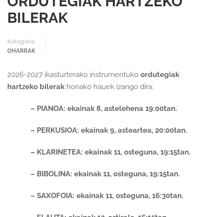
ORDUTEGIAK HARTZEKO
BILERAK
Kategoria
OHARRAK
2026-2027 ikasturterako instrumentuko
ordutegiak
hartzeko bilerak
honako hauek izango dira:
– PIANOA: ekainak 8, astelehena 19:00tan.
– PERKUSIOA: ekainak 9, asteartea, 20:00tan.
– KLARINETEA: ekainak 11, osteguna, 19:15tan.
– BIBOLINA: ekainak 11, osteguna, 19:15tan.
– SAXOFOIA: ekainak 11, osteguna, 16:30tan.