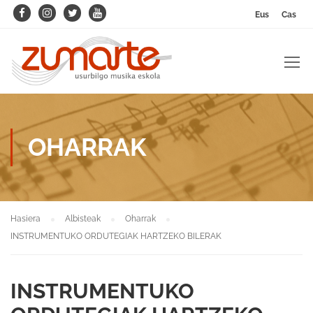
Eus
Cas
OHARRAK
Hasiera
Albisteak
Oharrak
INSTRUMENTUKO ORDUTEGIAK HARTZEKO BILERAK
INSTRUMENTUKO