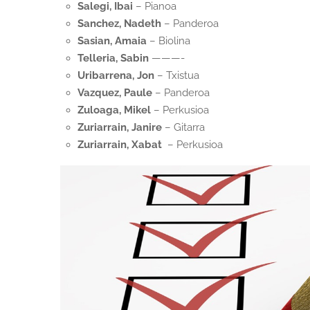
Salegi, Ibai
– Pianoa
Sanchez, Nadeth
– Panderoa
Sasian, Amaia
– Biolina
Telleria, Sabin
———-
Uribarrena, Jon
– Txistua
Vazquez, Paule
– Panderoa
Zuloaga, Mikel
– Perkusioa
Zuriarrain, Janire
– Gitarra
Zuriarrain, Xabat
– Perkusioa