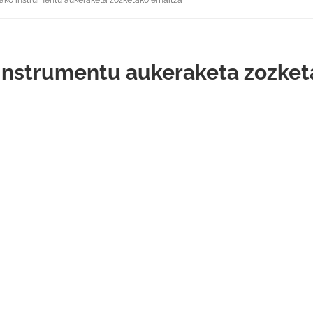
rako instrumentu aukeraketa zozketako emaitza
 instrumentu aukeraketa zozke