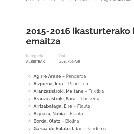
Hasiera
Albisteak
Albisteak
2015-2016 ikasturte
2015-2016 ikasturterako
emaitza
Kategoria
Data
ALBISTEAK
2015/06/06
Agirre Arane
– Panderoa
Aizpurua, Iera
– Panderoa
Aranzazistroki, Maitane
– Trikitixa
Aranzazistroki, Sara
– Panderoa
Arrizabalaga, Eire
– Flauta
Azpiazu, Nahia
– Flauta
Borda, Olatz
– Biolina
García de Eulate, Libe
– Panderoa