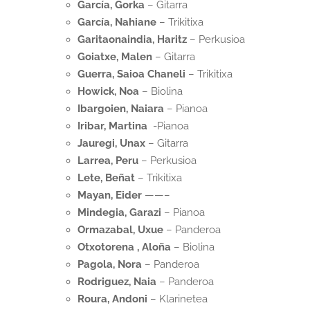
García, Gorka
– Gitarra
García, Nahiane
– Trikitixa
Garitaonaindia, Haritz
– Perkusioa
Goiatxe, Malen
– Gitarra
Guerra, Saioa Chaneli
– Trikitixa
Howick, Noa
– Biolina
Ibargoien, Naiara
– Pianoa
Iribar, Martina
-Pianoa
Jauregi, Unax
– Gitarra
Larrea, Peru
– Perkusioa
Lete, Beñat
– Trikitixa
Mayan, Eider
——–
Mindegia, Garazi
– Pianoa
Ormazabal, Uxue
– Panderoa
Otxotorena , Aloña
– Biolina
Pagola, Nora
– Panderoa
Rodriguez, Naia
– Panderoa
Roura, Andoni
– Klarinetea