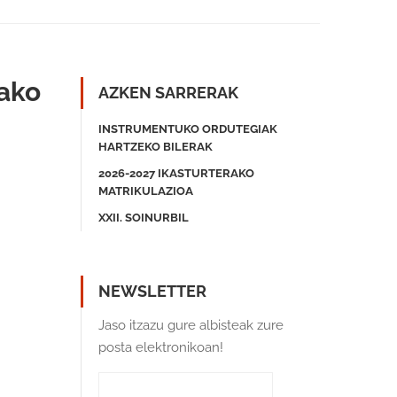
tako
AZKEN SARRERAK
INSTRUMENTUKO ORDUTEGIAK
HARTZEKO BILERAK
2026-2027 IKASTURTERAKO
MATRIKULAZIOA
XXII. SOINURBIL
NEWSLETTER
Jaso itzazu gure albisteak zure
posta elektronikoan!