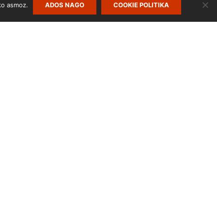
ko asmoz.
ADOS NAGO
COOKIE POLITIKA
Cookie Politika
Lege Oharra
Pribatutasun Politika