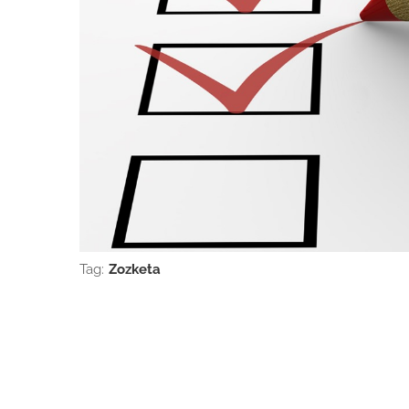
Tag:
Zozketa