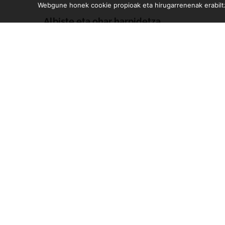
Webgune honek cookie propioak eta hirugarrenenak erabiltz
Albiste eta ohar harpidetza
Zure e-mailean jasoko dituzu gure argitalpen guztiak
Diseinua eta garapena:
TaPuntu