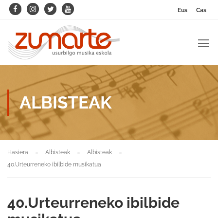
Eus
Cas
ALBISTEAK
Hasiera
Albisteak
Albisteak
40.Urteurreneko ibilbide musikatua
40.Urteurreneko ibilbide