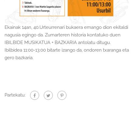
Ekainak 14an, 40.Urteurrenari bukaera emango dion ekitaldi
nagusia egingo da. Zumarteren historia kontatuko duen
IBILBIDE MUSIKATUA + BAZKARIA antolatu ditugu.
Ibilbidea 11:00-13:00 bitarte izango da, ondoren txaranga eta
gero bazkaria.
Partekatu: