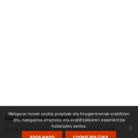
Webgune honek cookie propioak eta hirugarrenenak erabiltzen
Albiste eta ohar harpidetza
ditu nabigazioa errazteko eta erabiltzailearen esperientzia
hobetzeko asmoz.
Zure e-mailean jasoko dituzu gure argitalpen guztiak.
ADOS NAGO
COOKIE POLITIKA