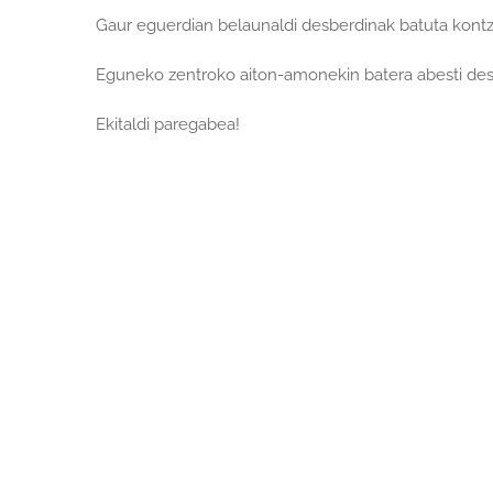
Gaur eguerdian belaunaldi desberdinak batuta kontz
Eguneko zentroko aiton-amonekin batera abesti desb
Ekitaldi paregabea!