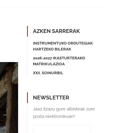
AZKEN SARRERAK
INSTRUMENTUKO ORDUTEGIAK
HARTZEKO BILERAK
2026-2027 IKASTURTERAKO
MATRIKULAZIOA
XXII. SOINURBIL
NEWSLETTER
Jaso itzazu gure albisteak zure
posta elektronikoan!