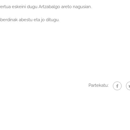
ertua eskeini dugu Artzabalgo areto nagusian.
erdinak abestu eta jo ditugu.
Partekatu: