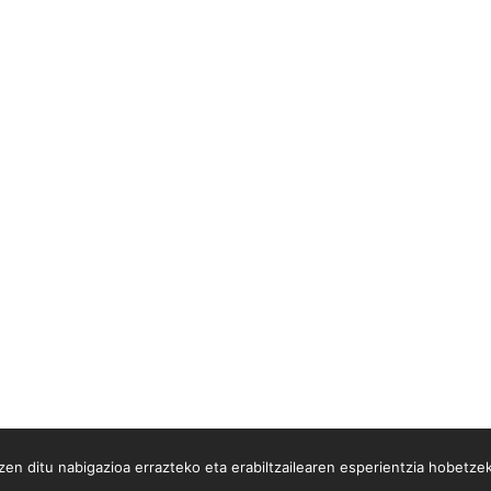
en ditu nabigazioa errazteko eta erabiltzailearen esperientzia hobetze