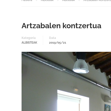
Hasiera
Albisteak
Albisteak
Artzabalen kontzert
Artzabalen kontzertua
Kategoria
Data
ALBISTEAK
2019/05/21