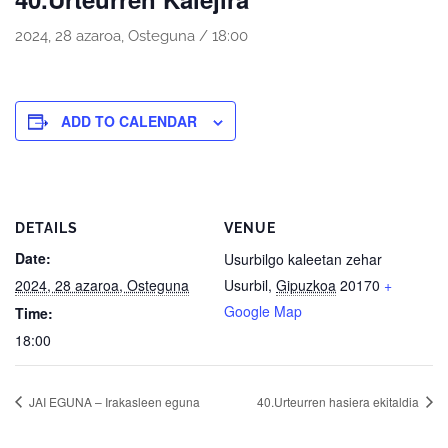
2024, 28 azaroa, Osteguna / 18:00
ADD TO CALENDAR
DETAILS
VENUE
Date:
Usurbilgo kaleetan zehar
2024, 28 azaroa, Osteguna
Usurbil
,
Gipuzkoa
20170
+
Google Map
Time:
18:00
JAI EGUNA – Irakasleen eguna
40.Urteurren hasiera ekitaldia