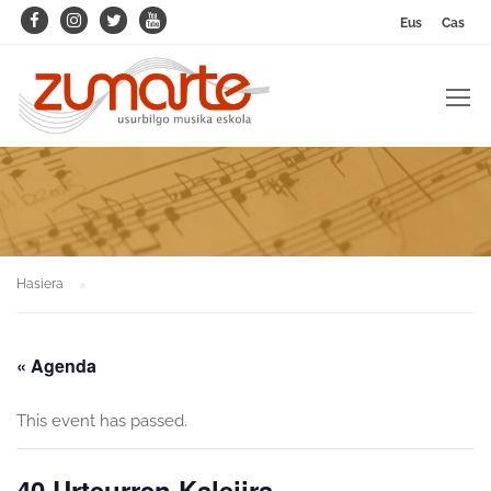
Eus
Cas
Hasiera
« Agenda
This event has passed.
40.Urteurren Kalejira