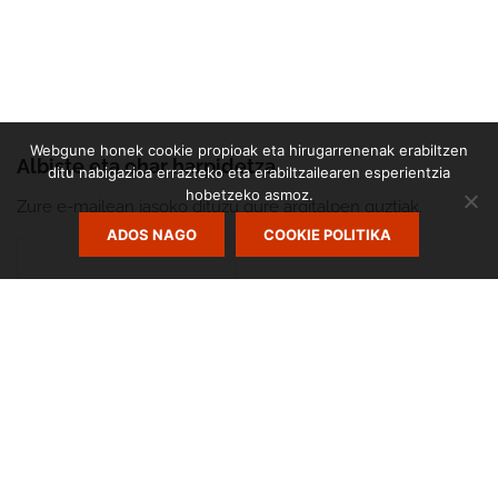
Webgune honek cookie propioak eta hirugarrenenak erabiltzen
Albiste eta ohar harpidetza
ditu nabigazioa errazteko eta erabiltzailearen esperientzia
hobetzeko asmoz.
Zure e-mailean jasoko dituzu gure argitalpen guztiak.
ADOS NAGO
COOKIE POLITIKA
Zumarte Usurbilgo Musika Eskola