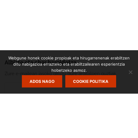
Webgune honek cookie propioak eta hirugarrenenak erabiltzen
Albiste eta ohar harpidetza
ditu nabigazioa errazteko eta erabiltzailearen esperientzia
hobetzeko asmoz.
Zure e-mailean jasoko dituzu gure argitalpen guztiak.
ADOS NAGO
COOKIE POLITIKA