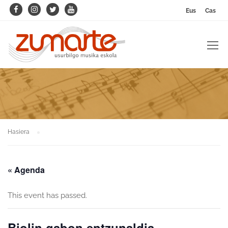
Eus
Cas
Hasiera
« Agenda
This event has passed.
Biolin gabon entzunaldia