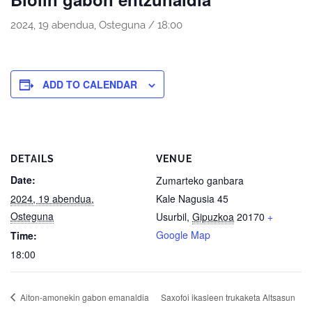
2024, 19 abendua, Osteguna / 18:00
ADD TO CALENDAR
DETAILS
VENUE
Date:
Zumarteko ganbara
2024, 19 abendua,
Kale Nagusia 45
Osteguna
Usurbil
,
Gipuzkoa
20170
+
Google Map
Time:
18:00
Aiton-amonekin gabon emanaldia
Saxofoi ikasleen trukaketa Altsasun