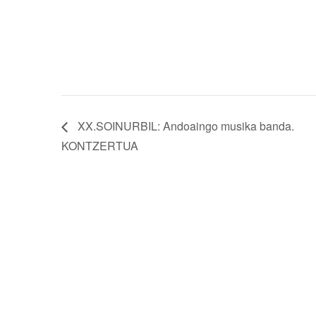
XX.SOINURBIL: Andoaingo musika banda.
KONTZERTUA