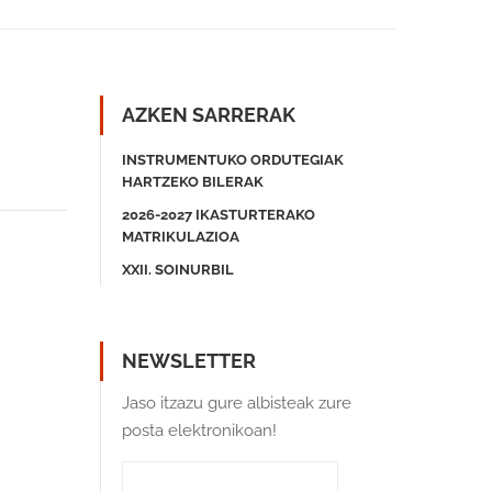
AZKEN SARRERAK
INSTRUMENTUKO ORDUTEGIAK
HARTZEKO BILERAK
2026-2027 IKASTURTERAKO
MATRIKULAZIOA
XXII. SOINURBIL
NEWSLETTER
Jaso itzazu gure albisteak zure
posta elektronikoan!