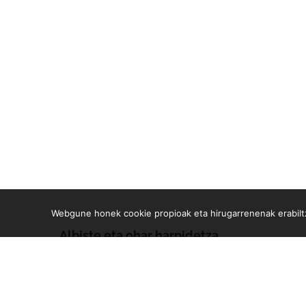
Webgune honek cookie propioak eta hirugarrenenak erabiltz
Albiste eta ohar harpidetza
Zure e-mailean jasoko dituzu gure argitalpen guztiak