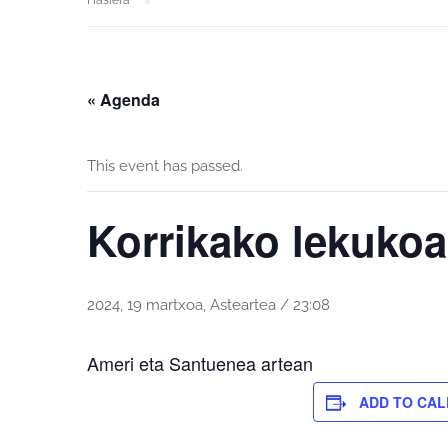
Hasiera
« Agenda
This event has passed.
Korrikako lekuko
2024, 19 martxoa, Asteartea / 23:08
Ameri eta Santuenea artean
ADD TO CA