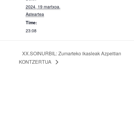
2024, 19 martxoa,
Asteartea
Time:
23:08
XX.SOINURBIL: Zumarteko ikasleak Azpeitian
KONTZERTUA