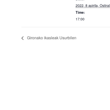
2022, 8 apirila, Ostira
Time:
17:00
Gironako ikasleak Usurbilen