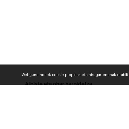
Webgune honek cookie propioak eta hirugarrenenak erabiltz
Albiste eta ohar harpidetza
Zure e-mailean jasoko dituzu gure argitalpen guztiak