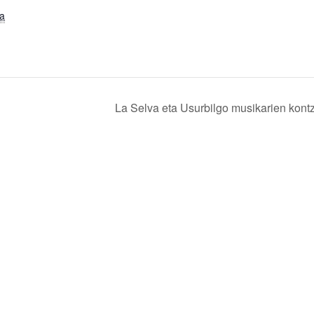
la
La Selva eta Usurbilgo musikarien kont