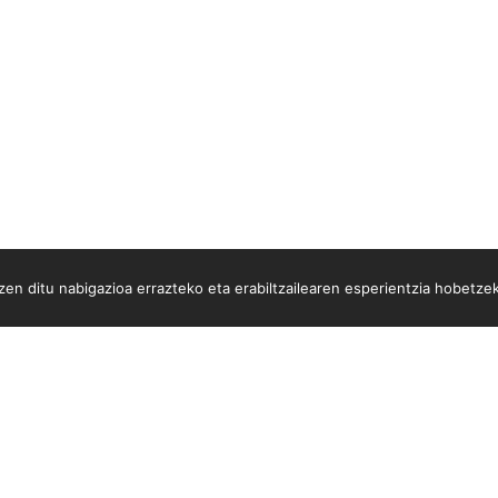
en ditu nabigazioa errazteko eta erabiltzailearen esperientzia hobetze
.