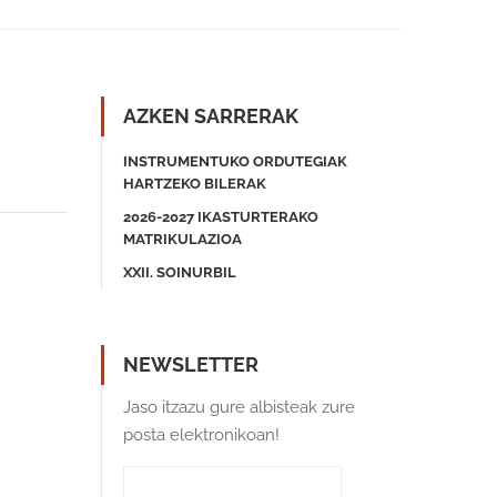
AZKEN SARRERAK
INSTRUMENTUKO ORDUTEGIAK
HARTZEKO BILERAK
2026-2027 IKASTURTERAKO
MATRIKULAZIOA
XXII. SOINURBIL
NEWSLETTER
Jaso itzazu gure albisteak zure
posta elektronikoan!