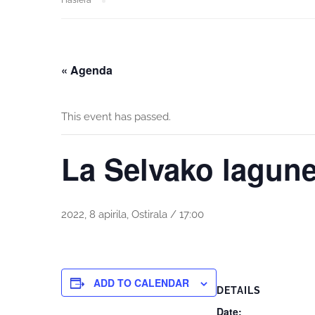
Hasiera
« Agenda
This event has passed.
La Selvako lagunei
2022, 8 apirila, Ostirala / 17:00
ADD TO CALENDAR
DETAILS
Date: