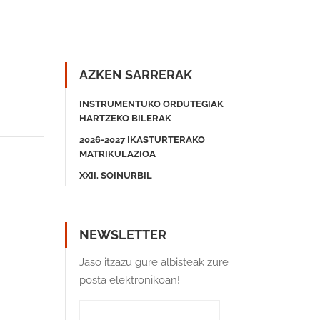
AZKEN SARRERAK
INSTRUMENTUKO ORDUTEGIAK
HARTZEKO BILERAK
2026-2027 IKASTURTERAKO
MATRIKULAZIOA
XXII. SOINURBIL
NEWSLETTER
Jaso itzazu gure albisteak zure
posta elektronikoan!