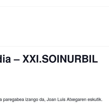
dia – XXI.SOINURBIL
a paregabea izango da, Joan Luis Atxegaren eskutik.