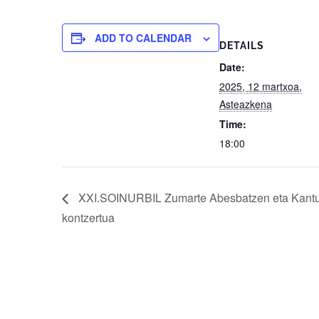
ADD TO CALENDAR
DETAILS
Date:
2025, 12 martxoa,
Asteazkena
Time:
18:00
XXI.SOINURBIL Zumarte Abesbatzen eta Kantu
kontzertua