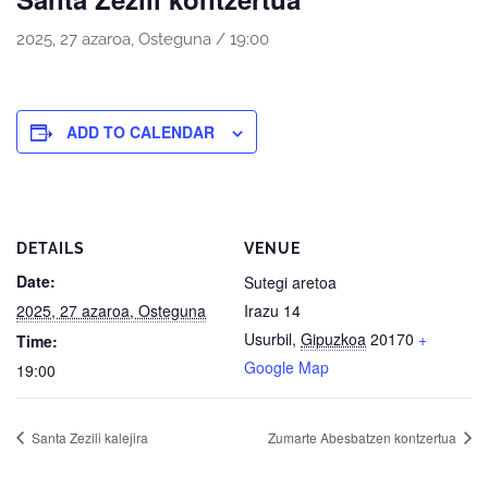
2025, 27 azaroa, Osteguna / 19:00
ADD TO CALENDAR
DETAILS
VENUE
Date:
Sutegi aretoa
2025, 27 azaroa, Osteguna
Irazu 14
Usurbil
,
Gipuzkoa
20170
+
Time:
Google Map
19:00
Santa Zezili kalejira
Zumarte Abesbatzen kontzertua