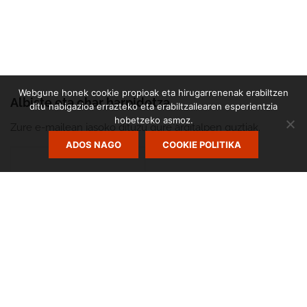
Webgune honek cookie propioak eta hirugarrenenak erabiltzen
Albiste eta ohar harpidetza
ditu nabigazioa errazteko eta erabiltzailearen esperientzia
hobetzeko asmoz.
Zure e-mailean jasoko dituzu gure argitalpen guztiak.
ADOS NAGO
COOKIE POLITIKA
Zumarte Usurbilgo Musika Eskola