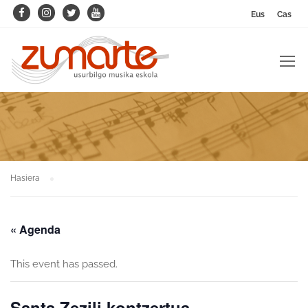
Eus
Cas
Hasiera
« Agenda
This event has passed.
Santa Zezili kontzertua