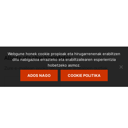
Webgune honek cookie propioak eta hirugarrenenak erabiltzen
Albiste eta ohar harpidetza
ditu nabigazioa errazteko eta erabiltzailearen esperientzia
hobetzeko asmoz.
Zure e-mailean jasoko dituzu gure argitalpen guztiak.
ADOS NAGO
COOKIE POLITIKA