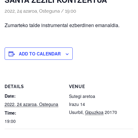
2022, 24 azaroa, Osteguna / 19:00
Zumarteko talde instrumental ezberdinen emanaldia.
ADD TO CALENDAR
DETAILS
VENUE
Date:
Sutegi aretoa
2022, 24 azaroa, Osteguna
Irazu 14
Usurbil
,
Gipuzkoa
20170
Time:
19:00