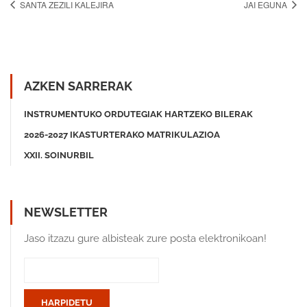
SANTA ZEZILI KALEJIRA
JAI EGUNA
AZKEN SARRERAK
INSTRUMENTUKO ORDUTEGIAK HARTZEKO BILERAK
2026-2027 IKASTURTERAKO MATRIKULAZIOA
XXII. SOINURBIL
NEWSLETTER
Jaso itzazu gure albisteak zure posta elektronikoan!