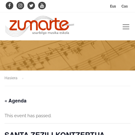
Eus
Cas
Hasiera
« Agenda
This event has passed.
SANTA ZEZILI KONTZERTUA