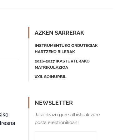
AZKEN SARRERAK
INSTRUMENTUKO ORDUTEGIAK
HARTZEKO BILERAK
2026-2027 IKASTURTERAKO
MATRIKULAZIOA
XXII. SOINURBIL
NEWSLETTER
kiko
Jaso itzazu gure albisteak zure
-tresna
posta elektronikoan!