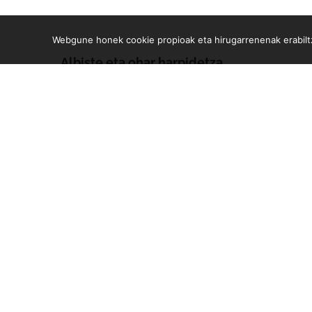
Webgune honek cookie propioak eta hirugarrenenak erabiltz
Albiste eta ohar harpidetza
Zure e-mailean jasoko dituzu gure argitalpen guztiak