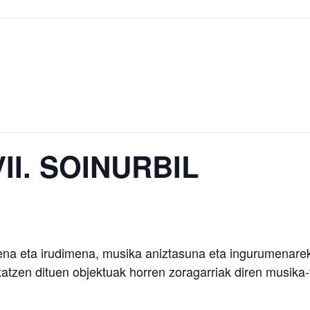
VII. SOINURBIL
ena eta irudimena, musika aniztasuna eta ingurumenare
tatzen dituen objektuak horren zoragarriak diren musika