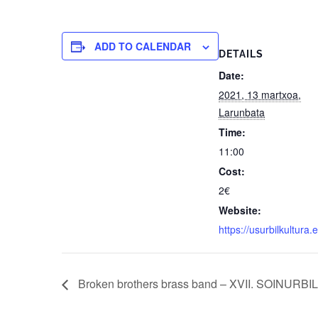
ADD TO CALENDAR
DETAILS
Date:
2021, 13 martxoa,
Larunbata
Time:
11:00
Cost:
2€
Website:
https://usurbilkultura.
Broken brothers brass band – XVII. SOINURBIL