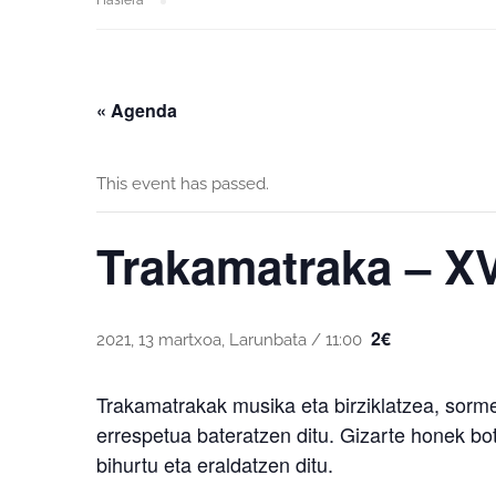
Hasiera
« Agenda
This event has passed.
Trakamatraka – X
2€
2021, 13 martxoa, Larunbata / 11:00
Trakamatrakak musika eta birziklatzea, sorm
errespetua bateratzen ditu. Gizarte honek bo
bihurtu eta eraldatzen ditu.