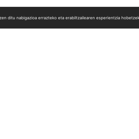
en ditu nabigazioa errazteko eta erabiltzailearen esperientzia hobetze
.
Zumarte Usurbilgo Musika Eskola