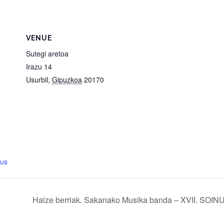
VENUE
Sutegi aretoa
Irazu 14
Usurbil
,
Gipuzkoa
20170
eus
Haize berriak. Sakanako Musika banda – XVII. SOI