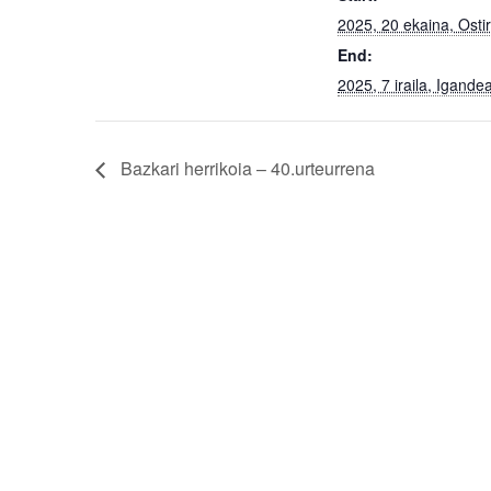
2025, 20 ekaina, Ostir
End:
2025, 7 iraila, Igande
Bazkari herrikoia – 40.urteurrena