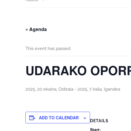
Hasiera
« Agenda
This event has passed.
UDARAKO OPOR
2025, 20 ekaina, Ostirala
-
2025, 7 iraila, Igandea
ADD TO CALENDAR
DETAILS
Start: