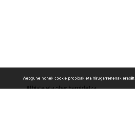
Webgune honek cookie propioak eta hirugarrenenak erabiltz
Albiste eta ohar harpidetza
Zure e-mailean jasoko dituzu gure argitalpen guztiak