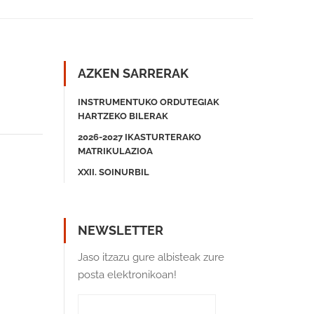
AZKEN SARRERAK
INSTRUMENTUKO ORDUTEGIAK
HARTZEKO BILERAK
2026-2027 IKASTURTERAKO
MATRIKULAZIOA
XXII. SOINURBIL
NEWSLETTER
Jaso itzazu gure albisteak zure
posta elektronikoan!