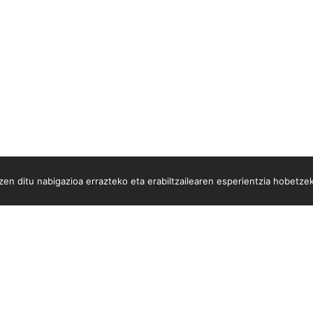
en ditu nabigazioa errazteko eta erabiltzailearen esperientzia hobetze
.