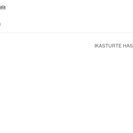
ala
a
IKASTURTE HA