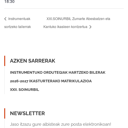
18:30
Instrumentuak
XXI.SOINURBIL Zumarte Abesbatzen eta
sortzeko tailerrak
Kantuko ikasleen kontzertua
AZKEN SARRERAK
INSTRUMENTUKO ORDUTEGIAK HARTZEKO BILERAK
2026-2027 IKASTURTERAKO MATRIKULAZIOA
XXII. SOINURBIL
NEWSLETTER
Jaso itzazu gure albisteak zure posta elektronikoan!