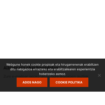
Webgune honek cookie propioak eta hirugarrenenak erabiltzen
Albiste eta ohar harpidetza
ditu nabigazioa errazteko eta erabiltzailearen esperientzia
hobetzeko asmoz.
Zure e-mailean jasoko dituzu gure argitalpen guztiak.
ADOS NAGO
COOKIE POLITIKA