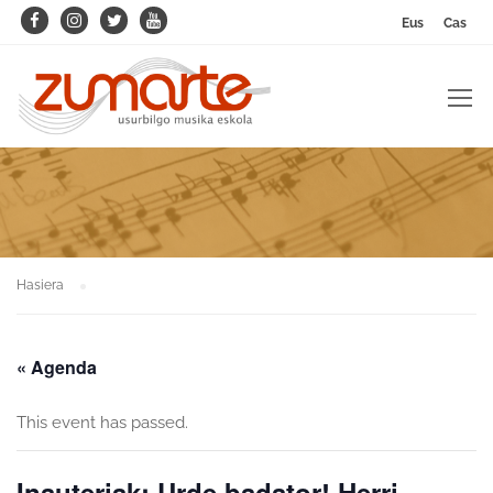
Eus
Cas
Hasiera
« Agenda
This event has passed.
Inauteriak: Urde badator! Herri-