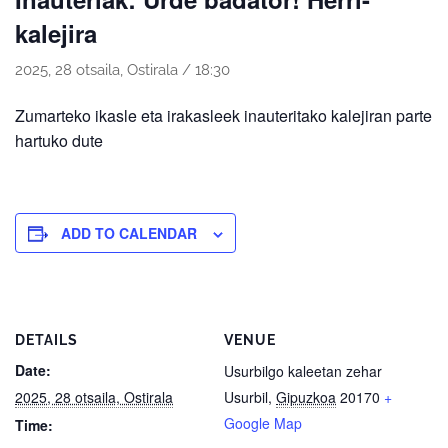
kalejira
2025, 28 otsaila, Ostirala / 18:30
Zumarteko ikasle eta irakasleek inauteritako kalejiran parte
hartuko dute
ADD TO CALENDAR
DETAILS
VENUE
Date:
Usurbilgo kaleetan zehar
2025, 28 otsaila, Ostirala
Usurbil
,
Gipuzkoa
20170
+
Google Map
Time: