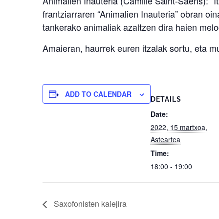
Animalien Inauteria (Camille Saint-Saëns): “
frantziarraren “Animalien Inauteria” obran oin
tankerako animaliak azaltzen dira haien mel
Amaieran, haurrek euren itzalak sortu, eta m
ADD TO CALENDAR
DETAILS
Date:
2022, 15 martxoa,
Asteartea
Time:
18:00 - 19:00
Saxofonisten kalejira