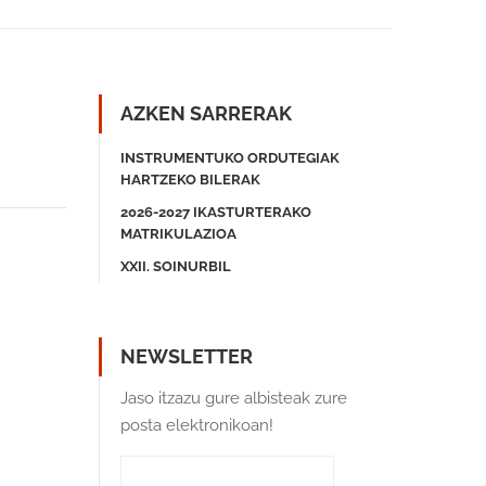
AZKEN SARRERAK
INSTRUMENTUKO ORDUTEGIAK
HARTZEKO BILERAK
2026-2027 IKASTURTERAKO
MATRIKULAZIOA
XXII. SOINURBIL
NEWSLETTER
Jaso itzazu gure albisteak zure
posta elektronikoan!