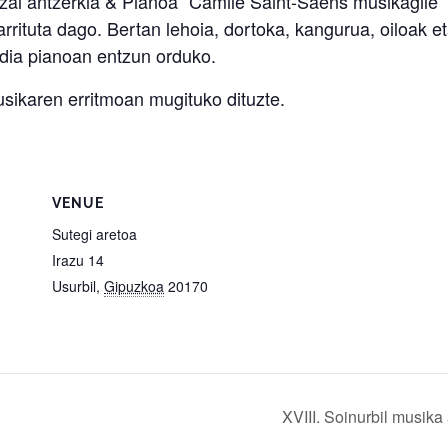
Itzal antzerkia & Pianoa” Camile Saint-Saëns musikagile
arrituta dago. Bertan lehoia, dortoka, kangurua, oiloak e
odia pianoan entzun orduko.
usikaren erritmoan mugituko dituzte.
VENUE
Sutegi aretoa
Irazu 14
Usurbil
,
Gipuzkoa
20170
XVIII. Soinurbil musika