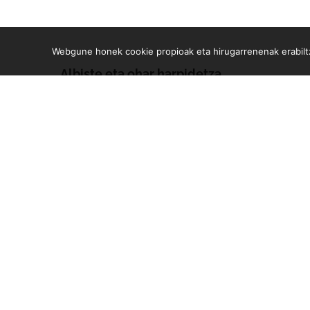
Webgune honek cookie propioak eta hirugarrenenak erabiltz
Albiste eta ohar harpidetza
Zure e-mailean jasoko dituzu gure argitalpen guztiak