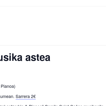
usika astea
& Pianoa)
riumean.
Sarrera 2€