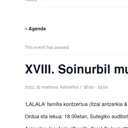
Hasiera
« Agenda
This event has passed.
XVIII. Soinurbil m
2022, 15 martxoa, Asteartea / 18:00
-
19:00
‘LALALA’ familia kontzertua (Itzal antzerkia 
Ordua eta lekua: 18:00etan, Sutegiko audito