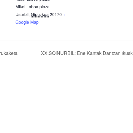
Mikel Laboa plaza
Usurbil
,
Gipuzkoa
20170
+
Google Map
rukaketa
XX.SOINURBIL: Ene Kantak Dantzan ikus