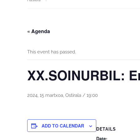
Hasiera
« Agenda
This event has passed.
XX.SOINURBIL: Er
2024, 15 martxoa, Ostirala / 19:00
ADD TO CALENDAR
DETAILS
Date: