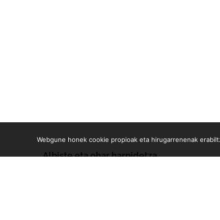
Webgune honek cookie propioak eta hirugarrenenak erabiltz
Albiste eta ohar harpidetza
Zure e-mailean jasoko dituzu gure argitalpen guztiak