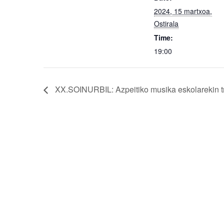
2024, 15 martxoa,
Ostirala
Time:
19:00
XX.SOINURBIL: Azpeitiko musika eskolarekin t