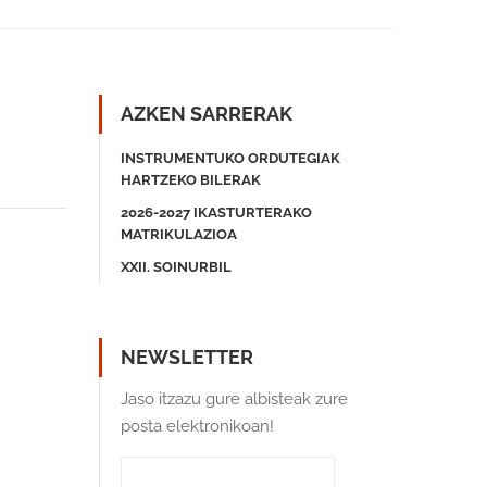
AZKEN SARRERAK
INSTRUMENTUKO ORDUTEGIAK
HARTZEKO BILERAK
2026-2027 IKASTURTERAKO
MATRIKULAZIOA
XXII. SOINURBIL
NEWSLETTER
Jaso itzazu gure albisteak zure
posta elektronikoan!