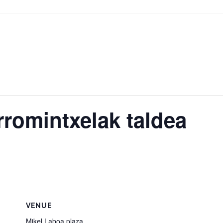
romintxelak taldea
VENUE
Mikel Laboa plaza