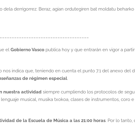
 dela derrigorrez. Beraz, agian ordutegiren bat moldatu beharko
_____________________________________
ue el
Gobierno Vasco
publica hoy y que entrarán en vigor a parti
nos indica que, teniendo en cuenta el punto 7.1 del anexo del d
enseñanzas de régimen especial
.
n nuestra actividad
siempre cumpliendo los protocolos de segu
 lenguaje musical, musika txokoa, clases de instrumentos, coro e
ividad de la Escuela de Música a las 21:00 horas
. Por lo tanto,