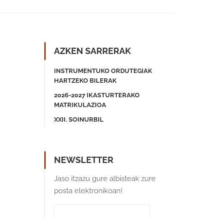
AZKEN SARRERAK
INSTRUMENTUKO ORDUTEGIAK
HARTZEKO BILERAK
2026-2027 IKASTURTERAKO
MATRIKULAZIOA
XXII. SOINURBIL
NEWSLETTER
Jaso itzazu gure albisteak zure
posta elektronikoan!