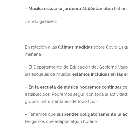
–
Musika eskolako jarduera 21:00etan eten
beharko
Zaindu gaitezen!!
_____________________________________________
En relación a las
últimas medidas
sobre Covid-19 q
mañana:
– El Departamento de Educación del Gobierno Vasco 
las escuelas de música
, estamos incluidas en las 
–
En la escuela de música podremos continuar co
establecidos. Podremos seguir con toda la actividad:
grupos instrumentales (de todo tipo).
– Tenemos que
suspender obligatoriamente la act
tengamos que adaptar algún horario.