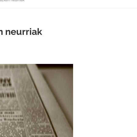
 azken neurriak
n neurriak