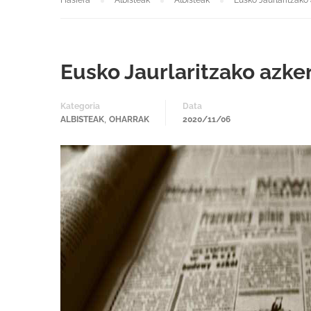
Hasiera
Albisteak
Albisteak
Eusko Jaurlaritzako
Eusko Jaurlaritzako azke
Kategoria
Data
,
ALBISTEAK
OHARRAK
2020/11/06