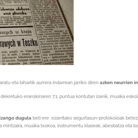
atu eta bihartik aurrera indarrean jarriko diren
azken neurrien i
, dekretuko eranskinaren 7.1. puntua kontutan izanik, musika eskol
 izango dugula
beti ere ezarritako segurtasun-protokoloak betez
ka mintzaira, musika txokoa, instrumentu klaseak, abesbatza eta ba