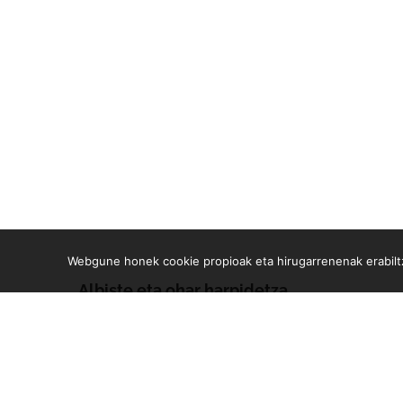
Webgune honek cookie propioak eta hirugarrenenak erabiltz
Albiste eta ohar harpidetza
Zure e-mailean jasoko dituzu gure argitalpen guztiak