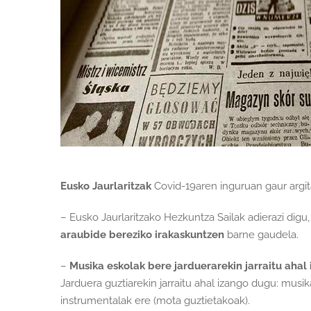
Eusko Jaurlaritzak
Covid-19aren inguruan gaur argitar
– Eusko Jaurlaritzako Hezkuntza Sailak adierazi digu
araubide bereziko irakaskuntzen
barne gaudela.
–
Musika eskolak bere jarduerarekin jarraitu ahal
Jarduera guztiarekin jarraitu ahal izango dugu: musi
instrumentalak ere (mota guztietakoak).