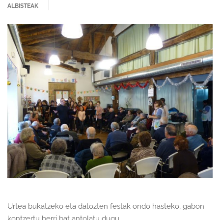
ALBISTEAK
Urtea bukatzeko eta datozten festak ondo hasteko, gabon
kontzertu berri bat antolatu dugu.