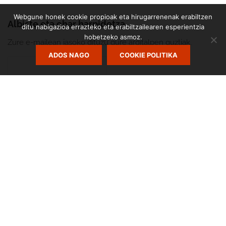
Webgune honek cookie propioak eta hirugarrenenak erabiltzen
Albiste eta ohar harpidetza
ditu nabigazioa errazteko eta erabiltzailearen esperientzia
hobetzeko asmoz.
Zure e-mailean jasoko dituzu gure argitalpen guztiak.
ADOS NAGO
COOKIE POLITIKA
Zumarte Usurbilgo Musika Eskola
Diseinua eta garapena:
TaPuntu