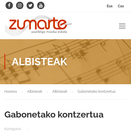
Eus
Cas
ALBISTEAK
Hasiera
Albisteak
Albisteak
Gabonetako kontzertua
Gabonetako kontzertua
Kategoria