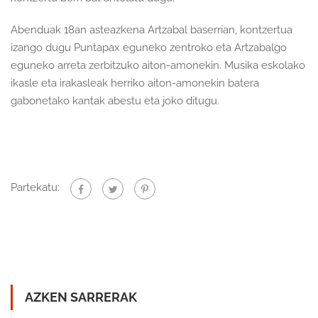
Abenduak 18an asteazkena Artzabal baserrian, kontzertua
izango dugu Puntapax eguneko zentroko eta Artzabalgo
eguneko arreta zerbitzuko aiton-amonekin. Musika eskolako
ikasle eta irakasleak herriko aiton-amonekin batera
gabonetako kantak abestu eta joko ditugu.
Partekatu:
AZKEN SARRERAK