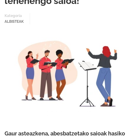
lehenengo saioa!
Kategoria
ALBISTEAK
Gaur asteazkena, abesbatzetako saioak hasiko