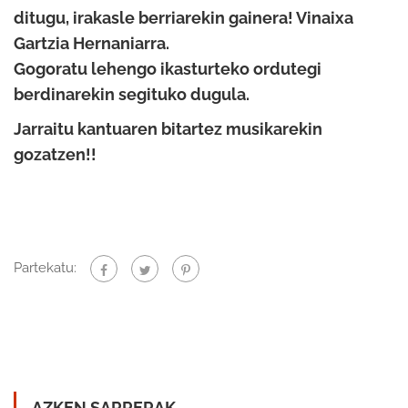
ditugu, irakasle berriarekin gainera! Vinaixa
Gartzia Hernaniarra.
Gogoratu lehengo ikasturteko ordutegi
berdinarekin segituko dugula.
Jarraitu kantuaren bitartez musikarekin
gozatzen!!
Partekatu:
AZKEN SARRERAK