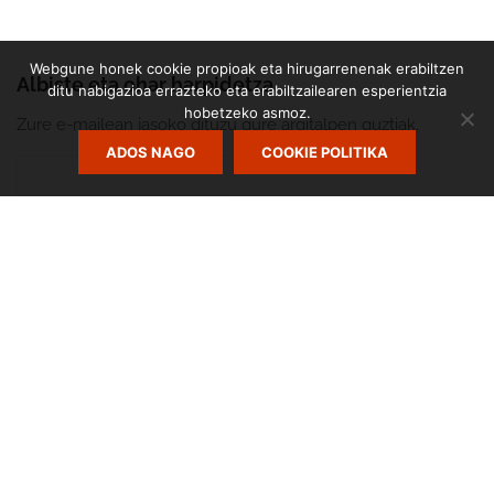
Webgune honek cookie propioak eta hirugarrenenak erabiltzen
Albiste eta ohar harpidetza
ditu nabigazioa errazteko eta erabiltzailearen esperientzia
hobetzeko asmoz.
Zure e-mailean jasoko dituzu gure argitalpen guztiak.
ADOS NAGO
COOKIE POLITIKA
Zumarte Usurbilgo Musika Eskola