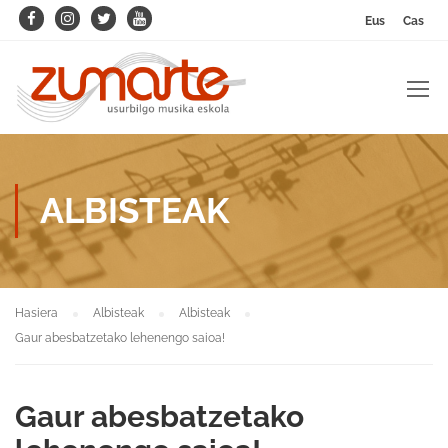
Eus
Cas
ALBISTEAK
Hasiera
Albisteak
Albisteak
Gaur abesbatzetako lehenengo saioa!
Gaur abesbatzetako