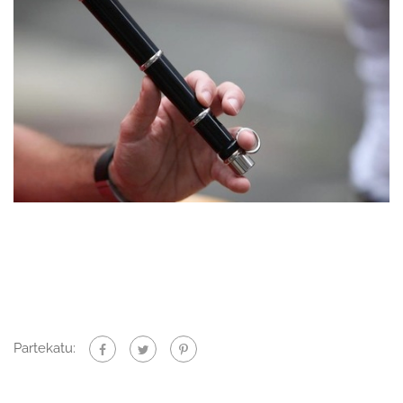
Partekatu: