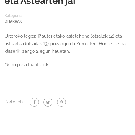
eta Astearten jai
Kategoria
OHARRAK
Urteroko legez, Iñauterietako astelehena (otsailak 12) eta
asteartea (otsailak 13) jai izango da Zumarten. Hortaz, ez da
klaserik izango 2 egun hauetan.
Ondo pasa Iñauteriak!
Partekatu: