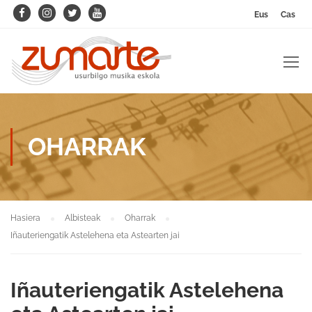
Eus
Cas
OHARRAK
Hasiera
Albisteak
Oharrak
Iñauteriengatik Astelehena eta Astearten jai
Iñauteriengatik Astelehena