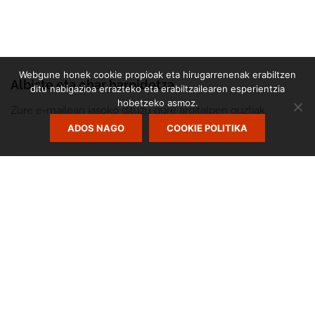
Webgune honek cookie propioak eta hirugarrenenak erabiltzen
Albiste eta ohar harpidetza
ditu nabigazioa errazteko eta erabiltzailearen esperientzia
hobetzeko asmoz.
Zure e-mailean jasoko dituzu gure argitalpen guztiak.
ADOS NAGO
COOKIE POLITIKA
Zumarte Usurbilgo Musika Eskola