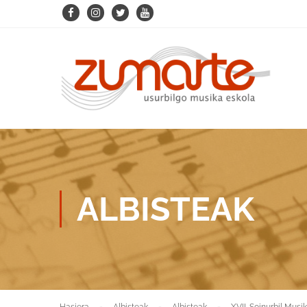
ALBISTEAK