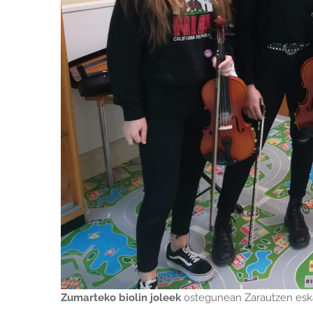
Zumarteko biolin joleek
ostegunean Zarautzen eskai