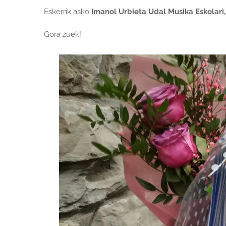
Eskerrik asko
Imanol Urbieta Udal Musika Eskolari,
Gora zuek!