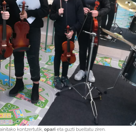
nitako kontzertutik,
opari
eta guzti bueltatu ziren.