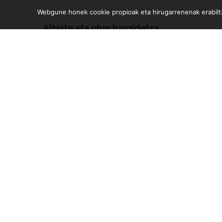
Webgune honek cookie propioak eta hirugarrenenak erabiltz
Albiste eta ohar harpidetza
Zure e-mailean jasoko dituzu gure argitalpen guztiak
Diseinua eta garapena:
TaPuntu