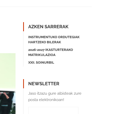
AZKEN SARRERAK
INSTRUMENTUKO ORDUTEGIAK
HARTZEKO BILERAK
2026-2027 IKASTURTERAKO
MATRIKULAZIOA
XXII. SOINURBIL
NEWSLETTER
Jaso itzazu gure albisteak zure
posta elektronikoan!