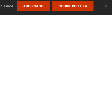
ko asmoz.
ADOS NAGO
COOKIE POLITIKA
Cookie Politika
Lege Oharra
Pribatutasun Politika