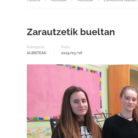
Hasiera
Albisteak
Albisteak
Zarautzetik bueltan
Zarautzetik bueltan
Kategoria
Data
ALBISTEAK
2019/03/16